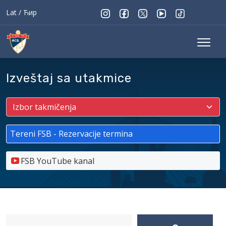
Lat
/
Ћир
Izveštaj sa utakmice
Tereni FSB - Rezervacije termina
FSB YouTube kanal