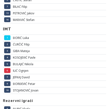
CVETIĆ Stefan
BILAĆ Filip
7
PETROVIĆ Jakov
13
MARAVIĆ Stefan
16
IMT
ĐORIĆ Luka
1
ĆURČIĆ Filip
2
GIBA Mateja
3
KOSOJEVIĆ Pavle
4
BULAJIĆ Nikola
5
ILIĆ Ognjen
6
JEFKAJ David
7
ĐORĐEVIĆ Petar
9
STOJANOVIĆ Jovan
10
Rezervni igrači
ĐURIĆ Vlada
8