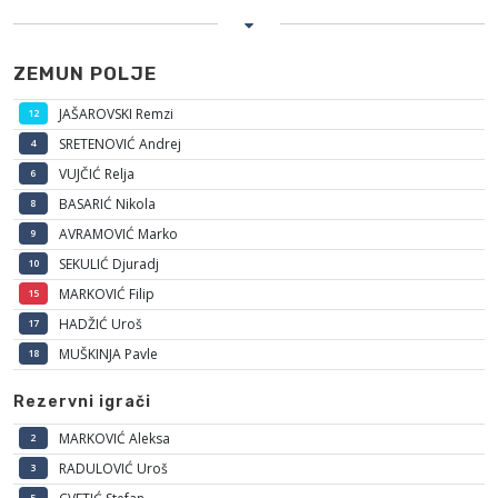
ZEMUN POLJE
JAŠAROVSKI Remzi
12
SRETENOVIĆ Andrej
4
VUJČIĆ Relja
6
BASARIĆ Nikola
8
AVRAMOVIĆ Marko
9
SEKULIĆ Djuradj
10
MARKOVIĆ Filip
15
HADŽIĆ Uroš
17
MUŠKINJA Pavle
18
Rezervni igrači
MARKOVIĆ Aleksa
2
RADULOVIĆ Uroš
3
5