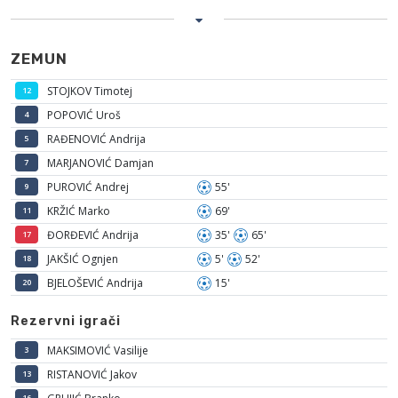
ZEMUN
STOJKOV Timotej
12
POPOVIĆ Uroš
4
RAĐENOVIĆ Andrija
5
MARJANOVIĆ Damjan
7
PUROVIĆ Andrej
55'
9
KRŽIĆ Marko
69'
11
ĐORĐEVIĆ Andrija
35'
65'
17
JAKŠIĆ Ognjen
5'
52'
18
BJELOŠEVIĆ Andrija
15'
20
Rezervni igrači
MAKSIMOVIĆ Vasilije
3
RISTANOVIĆ Jakov
13
16