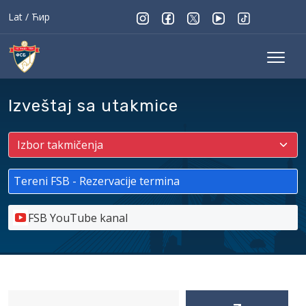
Lat
/
Ћир
Izveštaj sa utakmice
Tereni FSB - Rezervacije termina
FSB YouTube kanal