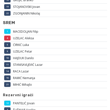
GRUJIĆ Branko
STOJANOVSKI Jovan
19
ZGONJANIN Nikolaj
22
SREM
MACEDOLJAN Filip
1
UZELAC Aleksa
4
ĆIRKIĆ Luka
5
UZELAC Petar
9
HAJDUK Danilo
10
STANISAVLJEVIĆ Lazar
11
RACA Lazar
14
RAMIĆ Nemanja
16
MIHIĆ Mihajlo
21
Rezervni igrači
PANTELIĆ Jovan
12
ŠUŠNJAR Vasilije
3