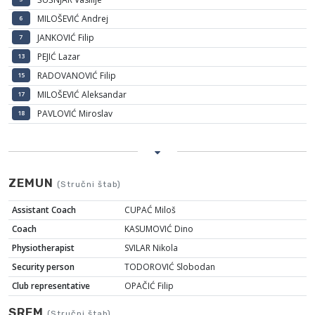
MILOŠEVIĆ Andrej
6
JANKOVIĆ Filip
7
PEJIĆ Lazar
13
RADOVANOVIĆ Filip
15
MILOŠEVIĆ Aleksandar
17
PAVLOVIĆ Miroslav
18
ZEMUN
(Stručni štab)
Assistant Coach
CUPAĆ Miloš
Coach
KASUMOVIĆ Dino
Physiotherapist
SVILAR Nikola
Security person
TODOROVIĆ Slobodan
Club representative
OPAČIĆ Filip
SREM
(Stručni štab)