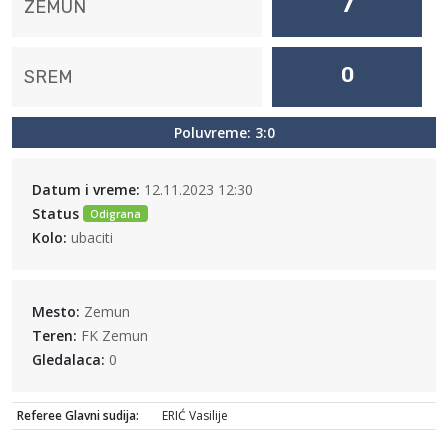
7
ZEMUN
0
SREM
Poluvreme: 3:0
Datum i vreme:
12.11.2023 12:30
Status
Odigrana
Kolo:
ubaciti
Mesto:
Zemun
Teren:
FK Zemun
Gledalaca:
0
Referee Glavni sudija:
ERIĆ Vasilije