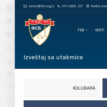
savez@fsb.org.rs
011/ 2658 - 257
Radno vrem
FSB
VESTI
Izveštaj sa utakmice
KOLUBARA