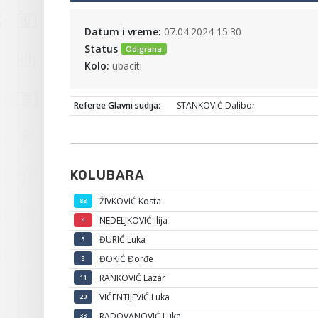
Datum i vreme:
07.04.2024 15:30
Status
Odigrana
Kolo:
ubaciti
Referee Glavni sudija:
STANKOVIĆ Dalibor
KOLUBARA
ŽIVKOVIĆ Kosta
88
NEDELJKOVIĆ Ilija
4
ĐURIĆ Luka
5
ĐOKIĆ Đorđe
8
RANKOVIĆ Lazar
11
VIĆENTIJEVIĆ Luka
20
RADOVANOVIĆ Luka
33