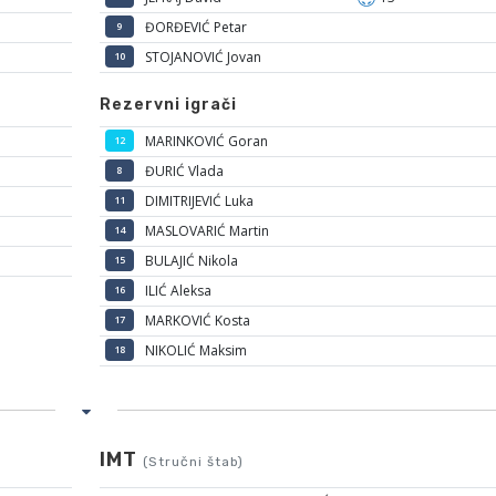
ĐORĐEVIĆ Petar
9
STOJANOVIĆ Jovan
10
Rezervni igrači
MARINKOVIĆ Goran
12
ĐURIĆ Vlada
8
DIMITRIJEVIĆ Luka
11
MASLOVARIĆ Martin
14
BULAJIĆ Nikola
15
ILIĆ Aleksa
16
MARKOVIĆ Kosta
17
NIKOLIĆ Maksim
18
IMT
(Stručni štab)