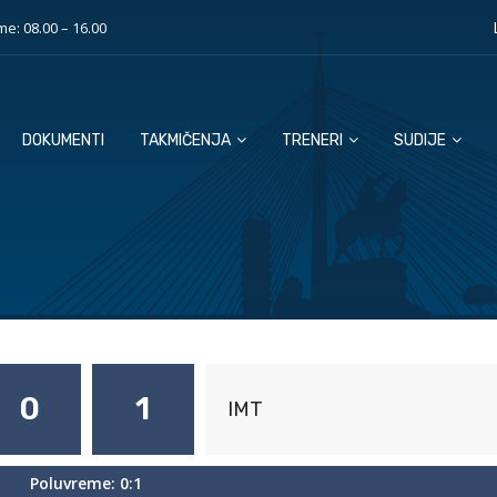
e: 08.00 – 16.00
DOKUMENTI
TAKMIČENJA
TRENERI
SUDIJE
0
1
IMT
Poluvreme: 0:1