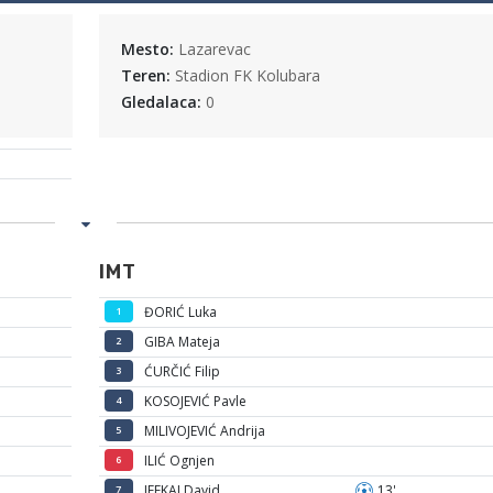
Mesto:
Lazarevac
Teren:
Stadion FK Kolubara
Gledalaca:
0
IMT
ĐORIĆ Luka
1
GIBA Mateja
2
ĆURČIĆ Filip
3
KOSOJEVIĆ Pavle
4
MILIVOJEVIĆ Andrija
5
ILIĆ Ognjen
6
JEFKAJ David
13'
7