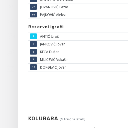
JOVANOVIĆ Lazar
77
PAJKOVIĆ Aleksa
98
Rezervni igrači
ANTIĆ Uroš
1
JANKOVIĆ Jovan
3
KEČA Dušan
6
MILIĆEVIĆ Vukašin
7
ĐORĐEVIĆ Jovan
10
KOLUBARA
(Stručni štab)