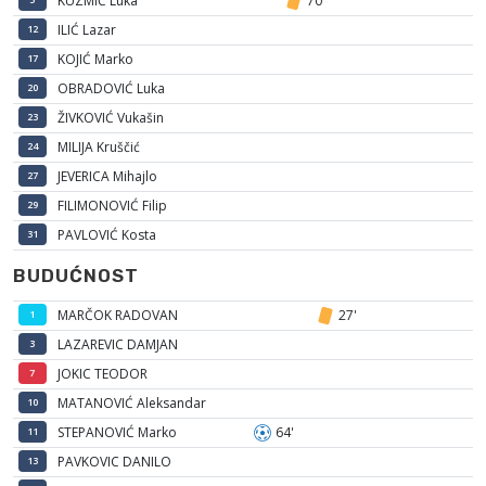
KUZMIĆ Luka
70'
ILIĆ Lazar
12
KOJIĆ Marko
17
OBRADOVIĆ Luka
20
ŽIVKOVIĆ Vukašin
23
MILIJA Kruščić
24
JEVERICA Mihajlo
27
FILIMONOVIĆ Filip
29
PAVLOVIĆ Kosta
31
BUDUĆNOST
MARČOK RADOVAN
27'
1
LAZAREVIC DAMJAN
3
JOKIC TEODOR
7
MATANOVIĆ Aleksandar
10
STEPANOVIĆ Marko
64'
11
PAVKOVIC DANILO
13