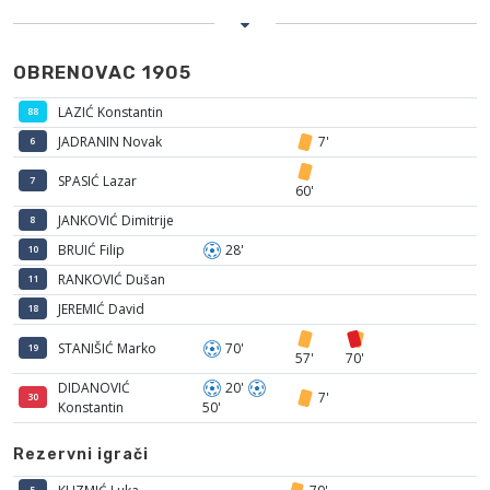
OBRENOVAC 1905
LAZIĆ Konstantin
88
JADRANIN Novak
7'
6
SPASIĆ Lazar
7
60'
JANKOVIĆ Dimitrije
8
BRUIĆ Filip
28'
10
RANKOVIĆ Dušan
11
JEREMIĆ David
18
STANIŠIĆ Marko
70'
19
57'
70'
DIDANOVIĆ
20'
7'
30
Konstantin
50'
Rezervni igrači
5