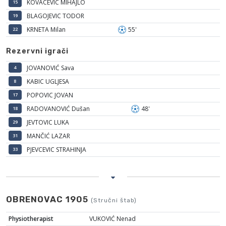
KOVACEVIC MIHAJLO
15
BLAGOJEVIC TODOR
19
KRNETA Milan
55'
22
Rezervni igrači
JOVANOVIĆ Sava
4
KABIC UGLJESA
8
POPOVIC JOVAN
17
RADOVANOVIĆ Dušan
48'
18
JEVTOVIC LUKA
29
MANČIĆ LAZAR
31
PJEVCEVIC STRAHINJA
33
OBRENOVAC 1905
(Stručni štab)
Physiotherapist
VUKOVIĆ Nenad