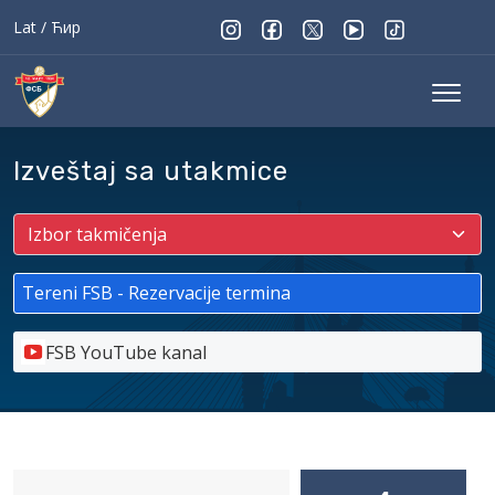
Lat
/
Ћир
Izveštaj sa utakmice
Tereni FSB - Rezervacije termina
FSB YouTube kanal