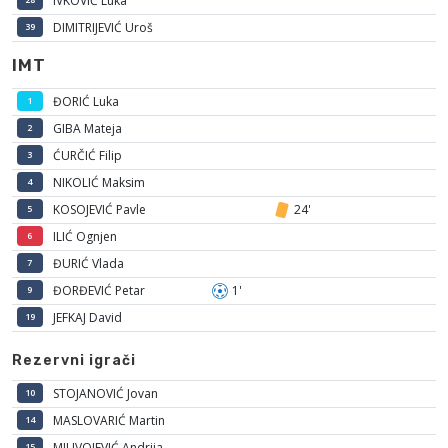
IVKOVIĆ Luka
DIMITRIJEVIĆ Uroš
39
IMT
ĐORIĆ Luka
1
GIBA Mateja
2
ĆURČIĆ Filip
3
NIKOLIĆ Maksim
4
KOSOJEVIĆ Pavle
24'
5
ILIĆ Ognjen
6
ĐURIĆ Vlada
7
ĐORĐEVIĆ Petar
1'
9
JEFKAJ David
19
Rezervni igrači
STOJANOVIĆ Jovan
10
MASLOVARIĆ Martin
14
MILIVOJEVIĆ Andrija
15