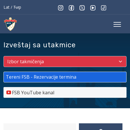
Lat
/
Ћир
Izveštaj sa utakmice
Tereni FSB - Rezervacije termina
FSB YouTube kanal