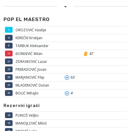
POP EL MAESTRO
OROZOVIĆ Vasilije
1
KEREČKI Kristijan
4
TARBUK Aleksandar
5
ĐORĐEVIĆ Milan
47'
11
ZDRAVKOVIĆ Lazar
21
PRERADOVIĆ Jovan
22
MARJANOVIĆ Filip
63'
29
MLADENOVIĆ Dušan
31
BOLIĆ Mihajlo
4'
41
Rezervni igrači
PUNOŠ Veljko
10
MANOJLOVIĆ Miloš
15
28