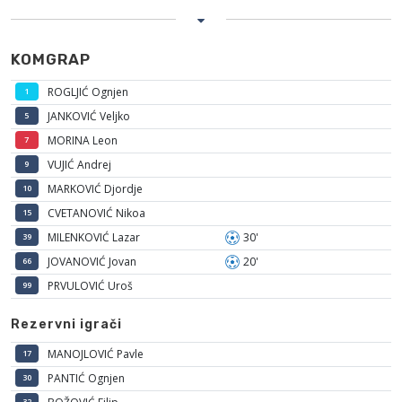
KOMGRAP
ROGLJIĆ Ognjen
1
JANKOVIĆ Veljko
5
MORINA Leon
7
VUJIĆ Andrej
9
MARKOVIĆ Djordje
10
CVETANOVIĆ Nikoa
15
MILENKOVIĆ Lazar
30'
39
JOVANOVIĆ Jovan
20'
66
PRVULOVIĆ Uroš
99
Rezervni igrači
MANOJLOVIĆ Pavle
17
PANTIĆ Ognjen
30
32