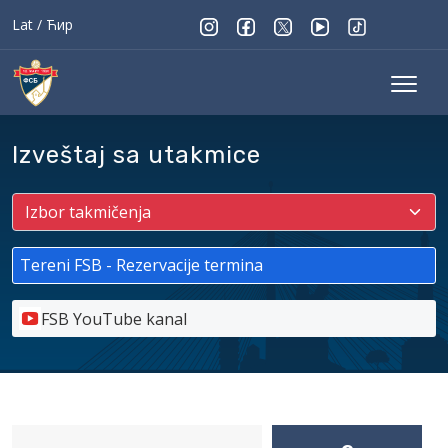
Lat
/
Ћир
Izveštaj sa utakmice
Tereni FSB - Rezervacije termina
FSB YouTube kanal