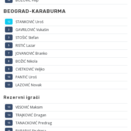
BOŽOVIĆ Filip
BEOGRAD-KARABURMA
STANKOVIĆ Uroš
12
GAVRILOVIĆ Vukašin
2
STOŠIĆ Stefan
3
RISTIĆ Lazar
5
JOVANOVIĆ Branko
7
BOŽIĆ Nikola
8
CVETKOVIĆ Veljko
9
PANTIĆ Uroš
10
LAZOVIĆ Novak
11
Rezervni igrači
VESOVIĆ Maksim
13
TRAJKOVIĆ Dragan
14
TANACKOVIĆ Predrag
15
BARABAS Strahinja
16