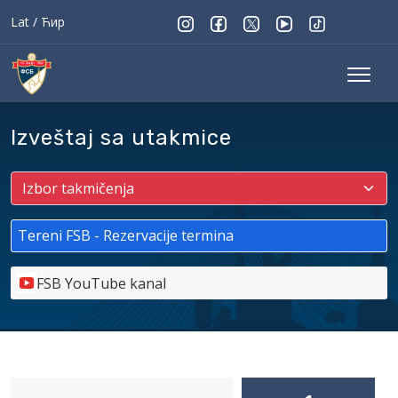
Lat
/
Ћир
Izveštaj sa utakmice
Tereni FSB - Rezervacije termina
FSB YouTube kanal