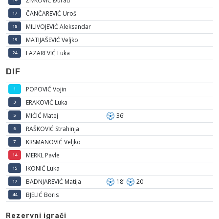
ŽIVKOVIĆ Đurađ
ČANČAREVIĆ Uroš
17
MILIVOJEVIĆ Aleksandar
18
MATIJAŠEVIĆ Veljko
19
LAZAREVIĆ Luka
24
DIF
POPOVIĆ Vojin
1
ERAKOVIĆ Luka
3
MIĆIĆ Matej
36'
5
RAŠKOVIĆ Strahinja
6
KRSMANOVIĆ Veljko
7
MERKL Pavle
14
IKONIĆ Luka
15
BADNJAREVIĆ Matija
18'
20'
17
BJELIĆ Boris
44
Rezervni igrači