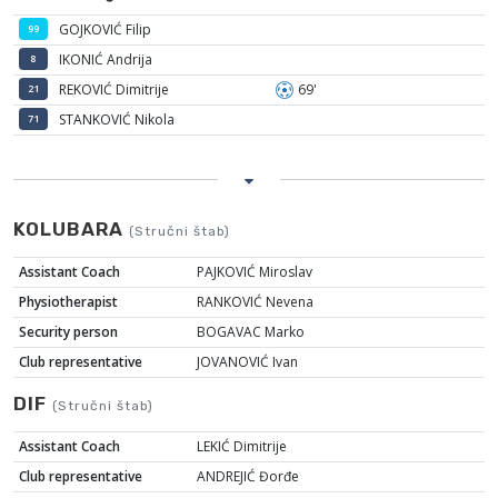
GOJKOVIĆ Filip
99
IKONIĆ Andrija
8
REKOVIĆ Dimitrije
69'
21
STANKOVIĆ Nikola
71
KOLUBARA
(Stručni štab)
Assistant Coach
PAJKOVIĆ Miroslav
Physiotherapist
RANKOVIĆ Nevena
Security person
BOGAVAC Marko
Club representative
JOVANOVIĆ Ivan
DIF
(Stručni štab)
Assistant Coach
LEKIĆ Dimitrije
Club representative
ANDREJIĆ Đorđe