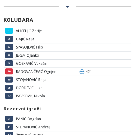
KOLUBARA
VUČELJIĆ Zarije
1
GAJIĆ Relja
2
SPASOJEVIĆ Filip
6
JEREMIĆ Janko
8
GOSPAVIĆ Vukašin
9
RADOVANČEVIĆ Ognjen
42'
10
STOJANOVIĆ Relja
15
ĐORĐEVIĆ Luka
25
PAVKOVIĆ Nikola
77
Rezervni igrači
PANIĆ Bogdan
3
STEPANOVIĆ Andrej
11
14