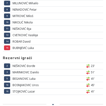
MILUNOVIĆ Mihailo
7
NENADOVIĆ Petar
8
MITROVIĆ Miloš
9
NIKOLIĆ Nikola
10
NEŠKOVIĆ Ilija
11
CVETKOVIĆ Vasiliije
13
ROBAR David
14
BUBNJEVIĆ Luka
15
Rezervni igrači
NEŠKOVIĆ Đorđe
23'
2
MARINKOVIC Danilo
51'
3
BEGANOVIC Luka
41'
5
BOSNJAKOVIC Uros
45'
16
STOJKOVIĆ Lazar
41'
18