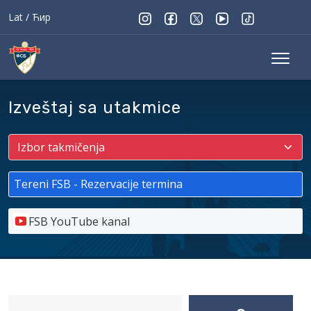
Lat
/
Ћир
Izveštaj sa utakmice
Tereni FSB - Rezervacije termina
FSB YouTube kanal