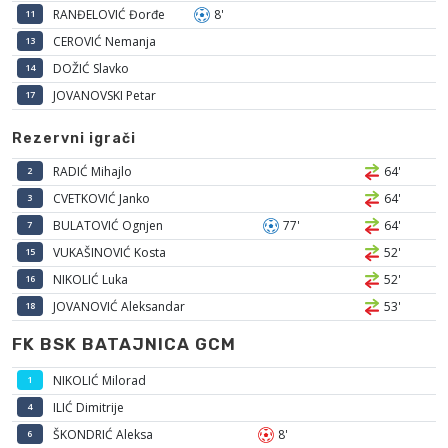
RANĐELOVIĆ Đorđe
8'
11
CEROVIĆ Nemanja
13
DOŽIĆ Slavko
14
JOVANOVSKI Petar
17
Rezervni igrači
RADIĆ Mihajlo
64'
2
CVETKOVIĆ Janko
64'
3
BULATOVIĆ Ognjen
77'
64'
7
VUKAŠINOVIĆ Kosta
52'
15
NIKOLIĆ Luka
52'
16
JOVANOVIĆ Aleksandar
53'
18
FK BSK BATAJNICA GCM
NIKOLIĆ Milorad
1
ILIĆ Dimitrije
4
ŠKONDRIĆ Aleksa
8'
6