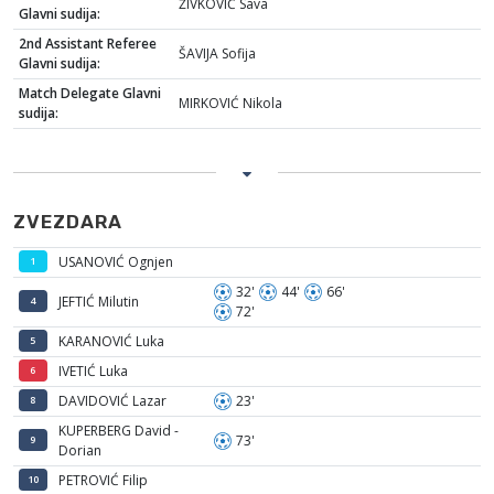
ŽIVKOVIĆ Sava
Glavni sudija:
2nd Assistant Referee
ŠAVIJA Sofija
Glavni sudija:
Match Delegate Glavni
MIRKOVIĆ Nikola
sudija:
ZVEZDARA
USANOVIĆ Ognjen
1
32'
44'
66'
JEFTIĆ Milutin
4
72'
KARANOVIĆ Luka
5
IVETIĆ Luka
6
DAVIDOVIĆ Lazar
23'
8
KUPERBERG David -
73'
9
Dorian
PETROVIĆ Filip
10