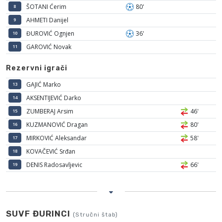
ŠOTANI Ćerim
80'
8
AHMETI Danijel
9
ĐUROVIĆ Ognjen
36'
10
GAROVIĆ Novak
11
Rezervni igrači
GAJIĆ Marko
13
AKSENTIJEVIĆ Darko
14
ZUMBERAJ Arsim
46'
15
KUZMANOVIĆ Dragan
80'
16
MIRKOVIĆ Aleksandar
58'
17
KOVAČEVIĆ Srđan
18
DENIS Radosavljevic
66'
19
SUVF ĐURINCI
(Stručni štab)