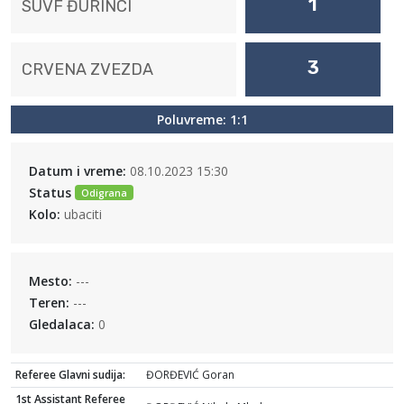
1
SUVF ĐURINCI
3
CRVENA ZVEZDA
Poluvreme: 1:1
Datum i vreme:
08.10.2023 15:30
Status
Odigrana
Kolo:
ubaciti
Mesto:
---
Teren:
---
Gledalaca:
0
Referee Glavni sudija:
ĐORĐEVIĆ Goran
1st Assistant Referee