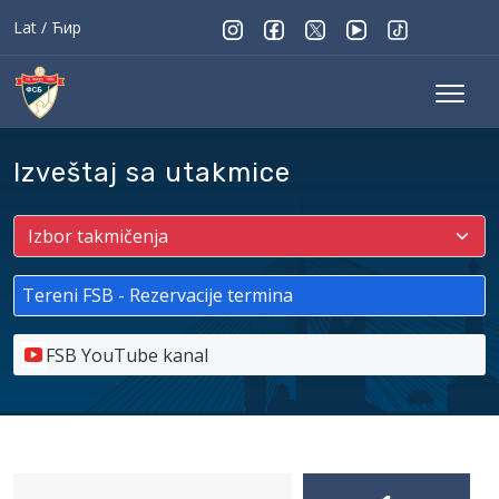
Lat
/
Ћир
Izveštaj sa utakmice
Tereni FSB - Rezervacije termina
FSB YouTube kanal