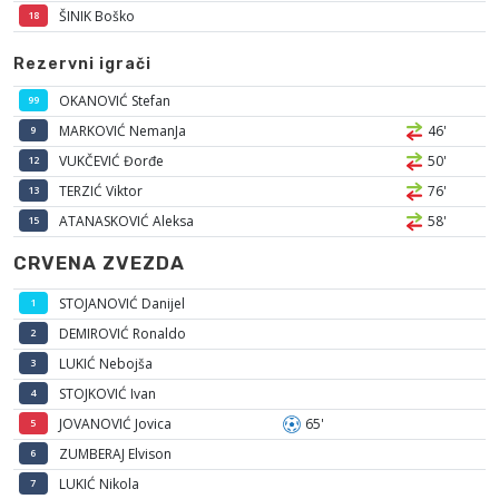
ŠINIK Boško
18
Rezervni igrači
OKANOVIĆ Stefan
99
MARKOVIĆ NemanJa
46'
9
VUKČEVIĆ Đorđe
50'
12
TERZIĆ Viktor
76'
13
ATANASKOVIĆ Aleksa
58'
15
CRVENA ZVEZDA
STOJANOVIĆ Danijel
1
DEMIROVIĆ Ronaldo
2
LUKIĆ Nebojša
3
STOJKOVIĆ Ivan
4
JOVANOVIĆ Jovica
65'
5
ZUMBERAJ Elvison
6
LUKIĆ Nikola
7