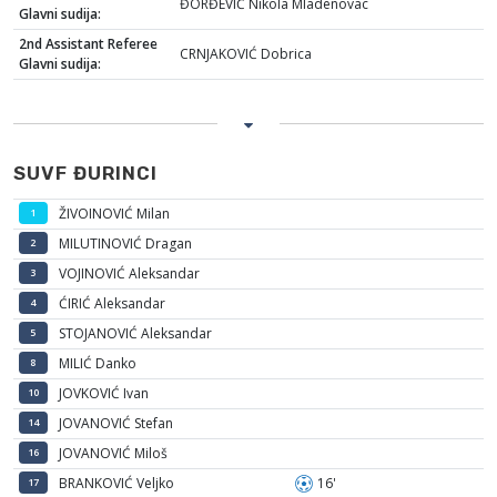
ĐORĐEVIĆ Nikola Mladenovac
Glavni sudija:
2nd Assistant Referee
CRNJAKOVIĆ Dobrica
Glavni sudija:
SUVF ĐURINCI
ŽIVOINOVIĆ Milan
1
MILUTINOVIĆ Dragan
2
VOJINOVIĆ Aleksandar
3
ĆIRIĆ Aleksandar
4
STOJANOVIĆ Aleksandar
5
MILIĆ Danko
8
JOVKOVIĆ Ivan
10
JOVANOVIĆ Stefan
14
JOVANOVIĆ Miloš
16
BRANKOVIĆ Veljko
16'
17