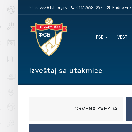
savez@fsb.org.rs
011/ 2658 - 257
Radno vrem
FSB
VESTI
Izveštaj sa utakmice
CRVENA ZVEZDA