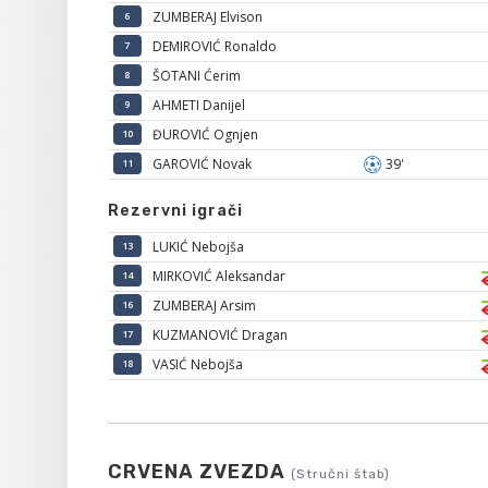
ZUMBERAJ Elvison
6
DEMIROVIĆ Ronaldo
7
ŠOTANI Ćerim
8
AHMETI Danijel
9
ĐUROVIĆ Ognjen
10
GAROVIĆ Novak
39'
11
Rezervni igrači
LUKIĆ Nebojša
13
MIRKOVIĆ Aleksandar
14
ZUMBERAJ Arsim
16
KUZMANOVIĆ Dragan
17
VASIĆ Nebojša
18
CRVENA ZVEZDA
(Stručni štab)