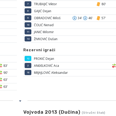
TRUBAJIĆ Viktor
80'
7
GAJIĆ Dejan
8
OBRADOVIĆ Miloš
34'
46'
57'
9
ČOLIĆ Nenad
10
JANIĆ Milomir
11
ŽIVKOVIĆ Dušan
14
Rezervni igrači
PROKIĆ Dejan
12
83'
ANĐELKOVIĆ Aca
2
90'
MIIJAJLOVIĆ Aleksandar
18
63'
63'
Vojvoda 2013 (Dučina)
(Stručni štab)