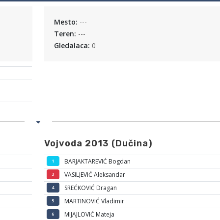
Mesto:
---
Teren:
---
Gledalaca:
0
Vojvoda 2013 (Dučina)
BARJAKTAREVIĆ Bogdan
1
VASILJEVIĆ Aleksandar
3
SREĆKOVIĆ Dragan
4
MARTINOVIĆ Vladimir
5
MIJAJLOVIĆ Mateja
6