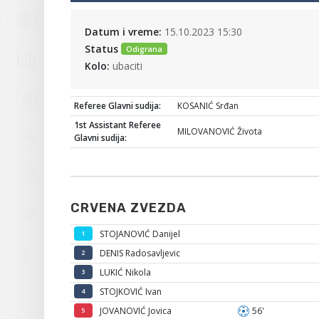
Datum i vreme:
15.10.2023 15:30
Status
Odigrana
Kolo:
ubaciti
Referee Glavni sudija:
KOSANIĆ Srđan
1st Assistant Referee
MILOVANOVIĆ Života
Glavni sudija:
CRVENA ZVEZDA
STOJANOVIĆ Danijel
1
DENIS Radosavljevic
2
LUKIĆ Nikola
3
STOJKOVIĆ Ivan
4
JOVANOVIĆ Jovica
56'
5