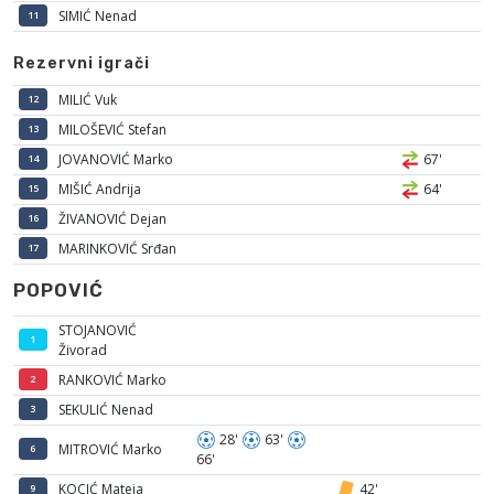
SIMIĆ Nenad
11
Rezervni igrači
MILIĆ Vuk
12
MILOŠEVIĆ Stefan
13
JOVANOVIĆ Marko
67'
14
MIŠIĆ Andrija
64'
15
ŽIVANOVIĆ Dejan
16
MARINKOVIĆ Srđan
17
POPOVIĆ
STOJANOVIĆ
1
Živorad
RANKOVIĆ Marko
2
SEKULIĆ Nenad
3
28'
63'
MITROVIĆ Marko
6
66'
KOCIĆ Mateja
42'
9