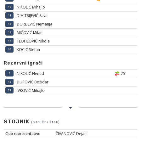
NIKOLIĆ Mihajlo
10
DIMITRIJEVIĆ Sava
11
ĐORĐEVIĆ NemanJa
13
MIĆOVIĆ Milan
16
TEOFILOVIĆ Nikola
17
KOCIĆ Stefan
20
Rezervni igrači
NIKOLIĆ Nenad
75'
5
ĐUROVIĆ Božidar
15
IVKOVIĆ Mihajlo
22
STOJNIK
(Stručni štab)
Club representative
ŽIVANOVIĆ Dejan