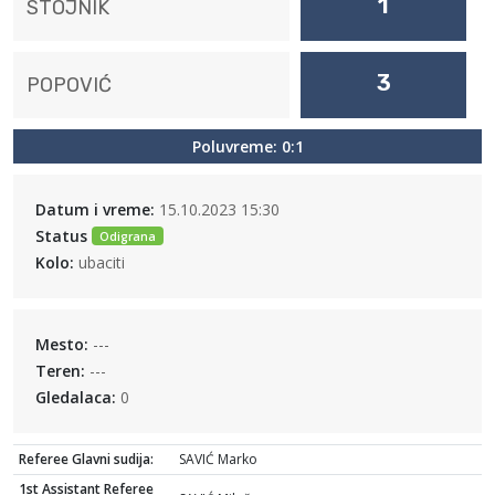
1
STOJNIK
3
POPOVIĆ
Poluvreme: 0:1
Datum i vreme:
15.10.2023 15:30
Status
Odigrana
Kolo:
ubaciti
Mesto:
---
Teren:
---
Gledalaca:
0
Referee Glavni sudija:
SAVIĆ Marko
1st Assistant Referee