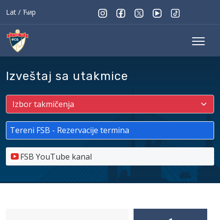
Lat
/
Ћир
Izveštaj sa utakmice
Tereni FSB - Rezervacije termina
FSB YouTube kanal