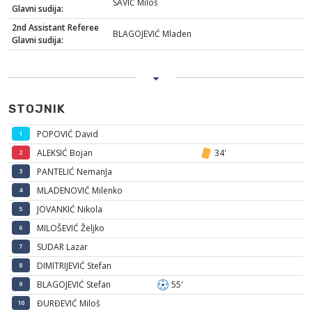
SAVIĆ Miloš
Glavni sudija:
2nd Assistant Referee
BLAGOJEVIĆ Mladen
Glavni sudija:
STOJNIK
POPOVIĆ David
1
ALEKSIĆ Bojan
34'
2
PANTELIĆ NemanJa
3
MLADENOVIĆ Milenko
4
JOVANKIĆ Nikola
5
MILOŠEVIĆ Željko
6
SUDAR Lazar
7
DIMITRIJEVIĆ Stefan
8
BLAGOJEVIĆ Stefan
55'
9
ĐURĐEVIĆ Miloš
10