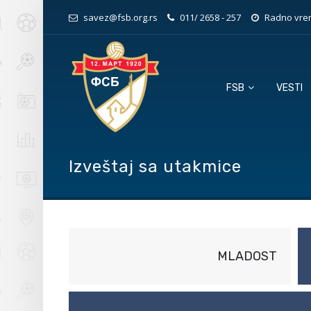
savez@fsb.org.rs
011/ 2658 - 257
Radno vrem
FSB
VESTI
Izveštaj sa utakmice
MLADOST