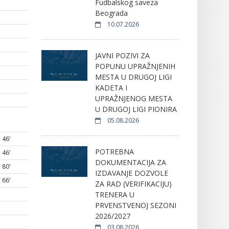
Fudbalskog saveza
Beograda
10.07.2026
JAVNI POZIVI ZA
POPUNU UPRAŽNJENIH
MESTA U DRUGOJ LIGI
KADETA I
UPRAŽNJENOG MESTA
U DRUGOJ LIGI PIONIRA
05.08.2026
46'
POTREBNA
46'
DOKUMENTACIJA ZA
80'
IZDAVANJE DOZVOLE
66'
ZA RAD (VERIFIKACIJU)
TRENERA U
PRVENSTVENOJ SEZONI
2026/2027
03.08.2026