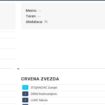
Mesto:
---
Teren:
---
Gledalaca:
70
CRVENA ZVEZDA
STOJANOVIĆ Danijel
1
DENIS Radosavljevic
2
LUKIĆ Nikola
3