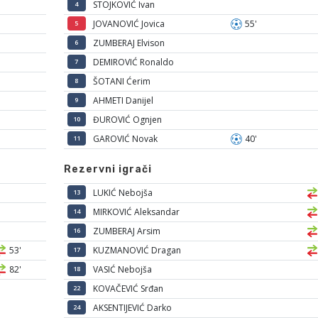
STOJKOVIĆ Ivan
4
JOVANOVIĆ Jovica
55'
5
ZUMBERAJ Elvison
6
DEMIROVIĆ Ronaldo
7
ŠOTANI Ćerim
8
AHMETI Danijel
9
ĐUROVIĆ Ognjen
10
GAROVIĆ Novak
40'
11
Rezervni igrači
LUKIĆ Nebojša
13
MIRKOVIĆ Aleksandar
14
ZUMBERAJ Arsim
16
53'
KUZMANOVIĆ Dragan
17
82'
VASIĆ Nebojša
18
KOVAČEVIĆ Srđan
22
AKSENTIJEVIĆ Darko
24