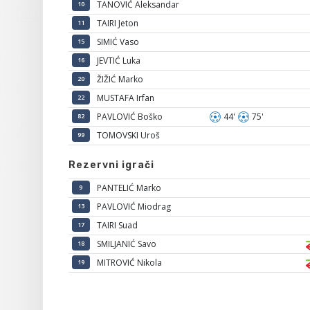
TANOVIĆ Aleksandar
10
TAIRI Jeton
11
SIMIĆ Vaso
15
JEVTIĆ Luka
16
ŽIŽIĆ Marko
20
MUSTAFA Irfan
22
PAVLOVIĆ Boško
44'
75'
82
TOMOVSKI Uroš
99
Rezervni igrači
PANTELIĆ Marko
9
PAVLOVIĆ Miodrag
13
TAIRI Suad
17
SMILJANIĆ Savo
18
MITROVIĆ Nikola
19