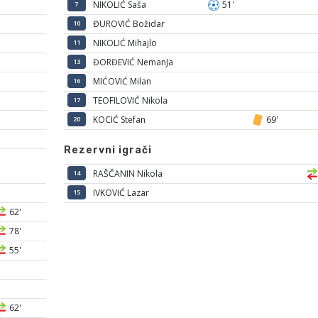
NIKOLIĆ Saša
51'
7
ĐUROVIĆ Božidar
10
NIKOLIĆ Mihajlo
11
ĐORĐEVIĆ NemanJa
13
MIĆOVIĆ Milan
16
TEOFILOVIĆ Nikola
17
KOCIĆ Stefan
69'
20
Rezervni igrači
RAŠČANIN Nikola
14
IVKOVIĆ Lazar
15
62'
78'
55'
62'