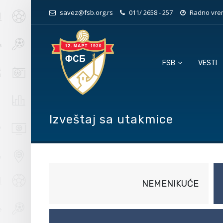
savez@fsb.org.rs
011/ 2658 - 257
Radno vrem
FSB
VESTI
Izveštaj sa utakmice
NEMENIKUĆE