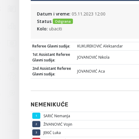
Datum i vreme:
05.11.2023 12:00
Status
Odigrana
Kolo:
ubaciti
Referee Glavni sudija:
KUKUREKOVIĆ Aleksandar
1st Assistant Referee
JOVANOVIĆ Nikola
Glavni sudija:
2nd Assistant Referee
JOVANOVIĆ Aca
Glavni sudija:
NEMENIKUĆE
SARIĆ NemanJa
1
ŽIVANOVIĆ Vojin
2
JEKIĆ Luka
3