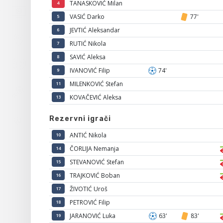
TANASKOVIĆ Milan
4
VASIĆ Darko
77'
5
JEVTIĆ Aleksandar
6
RUTIĆ Nikola
7
SAVIĆ Aleksa
8
IVANOVIĆ Filip
74'
9
MILENKOVIĆ Stefan
11
KOVAČEVIĆ Aleksa
13
Rezervni igrači
ANTIĆ Nikola
10
ČORLIJA Nemanja
14
STEVANOVIĆ Stefan
15
TRAJKOVIĆ Boban
16
ŽIVOTIĆ Uroš
17
PETROVIĆ Filip
18
JARANOVIĆ Luka
63'
83'
19