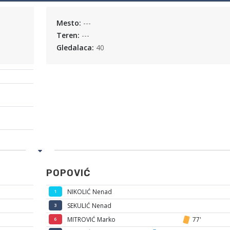
Mesto:
---
Teren:
---
Gledalaca:
40
POPOVIĆ
NIKOLIĆ Nenad
1
SEKULIĆ Nenad
3
MITROVIĆ Marko
77'
6