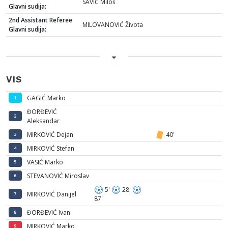
SAVIĆ Miloš
Glavni sudija:
2nd Assistant Referee
MILOVANOVIĆ Života
Glavni sudija:
VIS
GAGIĆ Marko
1
ĐORĐEVIĆ
2
Aleksandar
MIRKOVIĆ Dejan
40'
3
MIRKOVIĆ Stefan
4
VASIĆ Marko
5
STEVANOVIĆ Miroslav
6
5'
28'
MIRKOVIĆ Danijel
7
87'
ĐORĐEVIĆ Ivan
8
MIRKOVIĆ Marko
9