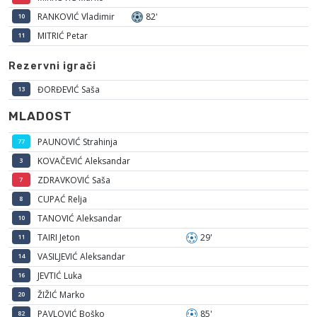
RANKOVIĆ Vladimir
82'
10
MITRIĆ Petar
11
Rezervni igrači
ĐORĐEVIĆ Saša
13
MLADOST
PAUNOVIĆ Strahinja
77
KOVAČEVIĆ Aleksandar
3
ZDRAVKOVIĆ Saša
7
CUPAĆ Relja
8
TANOVIĆ Aleksandar
10
TAIRI Jeton
29'
11
VASILJEVIĆ Aleksandar
14
JEVTIĆ Luka
16
ŽIŽIĆ Marko
20
PAVLOVIĆ Boško
85'
82