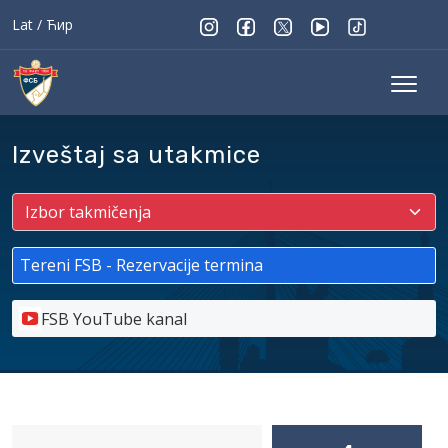
Lat
/
Ћир
Izveštaj sa utakmice
Tereni FSB - Rezervacije termina
FSB YouTube kanal