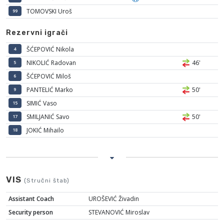
TOMOVSKI Uroš
99
Rezervni igrači
ŠĆEPOVIĆ Nikola
4
NIKOLIĆ Radovan
46'
5
ŠĆEPOVIĆ Miloš
6
PANTELIĆ Marko
50'
9
SIMIĆ Vaso
15
SMILJANIĆ Savo
50'
17
JOKIĆ Mihailo
18
VIS
(Stručni štab)
Assistant Coach
UROŠEVIĆ Živadin
Security person
STEVANOVIĆ Miroslav