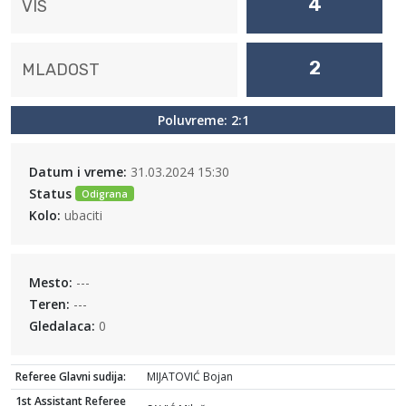
4
VIS
2
MLADOST
Poluvreme: 2:1
Datum i vreme:
31.03.2024 15:30
Status
Odigrana
Kolo:
ubaciti
Mesto:
---
Teren:
---
Gledalaca:
0
Referee Glavni sudija:
MIJATOVIĆ Bojan
1st Assistant Referee