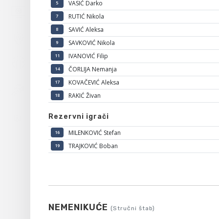
VASIĆ Darko
5
RUTIĆ Nikola
7
SAVIĆ Aleksa
8
SAVKOVIĆ Nikola
9
IVANOVIĆ Filip
11
ČORLIJA Nemanja
14
KOVAČEVIĆ Aleksa
17
RAKIĆ Živan
18
Rezervni igrači
MILENKOVIĆ Stefan
16
TRAJKOVIĆ Boban
19
NEMENIKUĆE
(Stručni štab)