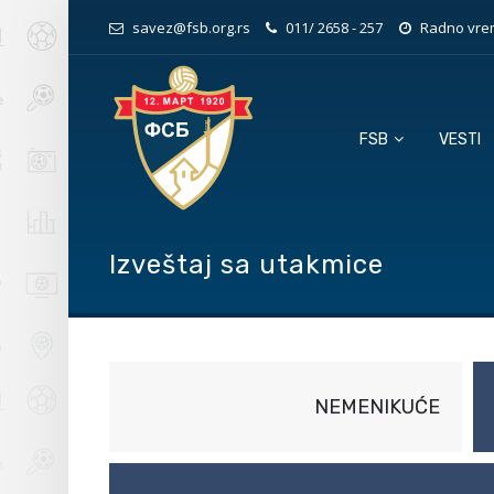
savez@fsb.org.rs
011/ 2658 - 257
Radno vrem
FSB
VESTI
Izveštaj sa utakmice
NEMENIKUĆE