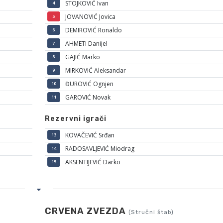
STOJKOVIĆ Ivan
4
JOVANOVIĆ Jovica
5
DEMIROVIĆ Ronaldo
6
AHMETI Danijel
7
GAJIĆ Marko
8
MIRKOVIĆ Aleksandar
9
ĐUROVIĆ Ognjen
10
GAROVIĆ Novak
11
Rezervni igrači
KOVAČEVIĆ Srđan
13
RADOSAVLJEVIĆ Miodrag
14
AKSENTIJEVIĆ Darko
15
CRVENA ZVEZDA
(Stručni štab)