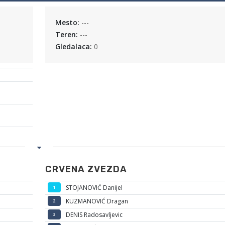
Mesto:
---
Teren:
---
Gledalaca:
0
CRVENA ZVEZDA
STOJANOVIĆ Danijel
1
KUZMANOVIĆ Dragan
2
DENIS Radosavljevic
3