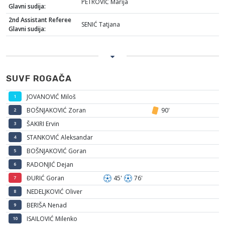
PETROVIĆ Marija
Glavni sudija:
2nd Assistant Referee
SENIĆ Tatjana
Glavni sudija:
SUVF ROGAČA
JOVANOVIĆ Miloš
1
BOŠNJAKOVIĆ Zoran
90'
2
ŠAKIRI Ervin
3
STANKOVIĆ Aleksandar
4
BOŠNJAKOVIĆ Goran
5
RADONJIĆ Dejan
6
ĐURIĆ Goran
45'
76'
7
NEDELJKOVIĆ Oliver
8
BERIŠA Nenad
9
ISAILOVIĆ Milenko
10