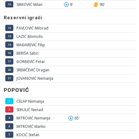
SIRKOVIĆ Milan
8'
90'
15
Rezervni igrači
PAVLOVIĆ Milorad
12
LAZIC Momcilo
13
MAĐAREVIĆ Filip
14
BERIŠA Sabri
16
ĐORĐEVIĆ Petar
17
SREMČEVIĆ Dragan
20
JOVANOVIĆ NemanJa
21
POPOVIĆ
ĆELAP Nemanja
1
SEKULIĆ Nenad
3
MITROVIĆ NemanJa
65'
4
MITROVIĆ Marko
6
KOCIĆ Stefan
7