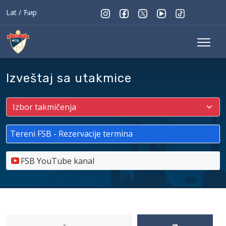
Lat
/
Ћир
Izveštaj sa utakmice
Tereni FSB - Rezervacije termina
FSB YouTube kanal