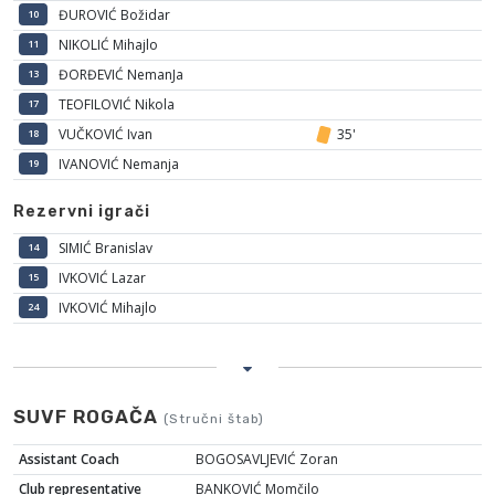
ĐUROVIĆ Božidar
10
NIKOLIĆ Mihajlo
11
ĐORĐEVIĆ NemanJa
13
TEOFILOVIĆ Nikola
17
VUČKOVIĆ Ivan
35'
18
IVANOVIĆ Nemanja
19
Rezervni igrači
SIMIĆ Branislav
14
IVKOVIĆ Lazar
15
IVKOVIĆ Mihajlo
24
SUVF ROGAČA
(Stručni štab)
Assistant Coach
BOGOSAVLJEVIĆ Zoran
Club representative
BANKOVIĆ Momčilo