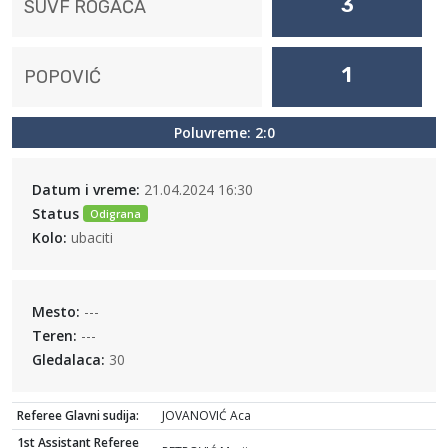
3
SUVF ROGAČA
1
POPOVIĆ
Poluvreme: 2:0
Datum i vreme:
21.04.2024 16:30
Status
Odigrana
Kolo:
ubaciti
Mesto:
---
Teren:
---
Gledalaca:
30
Referee Glavni sudija:
JOVANOVIĆ Aca
1st Assistant Referee