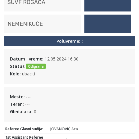
SUVF ROGAČA
NEMENIKUĆE
Poluvreme: :
Datum i vreme:
12.05.2024 16:30
Status
Odigrana
Kolo:
ubaciti
Mesto:
---
Teren:
---
Gledalaca:
0
Referee Glavni sudija:
JOVANOVIĆ Aca
1st Assistant Referee