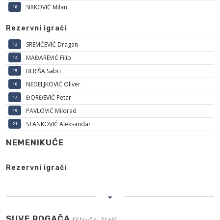
SIRKOVIĆ Milan
18
Rezervni igrači
SREMČEVIĆ Dragan
13
MAĐAREVIĆ Filip
14
BERIŠA Sabri
15
NEDELJKOVIĆ Oliver
16
ĐORĐEVIĆ Petar
17
PAVLOVIĆ Milorad
19
STANKOVIĆ Aleksandar
21
NEMENIKUĆE
Rezervni igrači
SUVF ROGAČA
(Stručni štab)