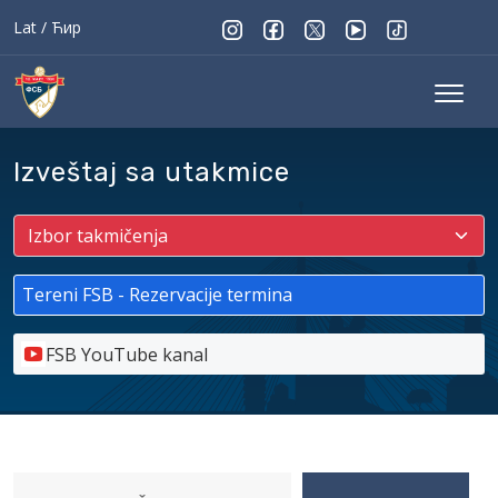
Lat
/
Ћир
Izveštaj sa utakmice
Tereni FSB - Rezervacije termina
FSB YouTube kanal