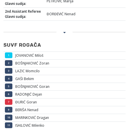
PETROVIĆ Marija
Glavni sudija:
2nd Assistant Referee
ĐORĐEVIĆ Nenad
Glavni sudija:
SUVF ROGAČA
JOVANOVIĆ Miloš
1
BOŠNJAKOVIĆ Zoran
2
LAZIC Momcilo
3
GAŠI Bekim
4
BOŠNJAKOVIĆ Goran
5
RADONJIĆ Dejan
6
ĐURIĆ Goran
7
BERIŠA Nenad
9
MARINKOVIĆ Dragan
10
ISAILOVIĆ Milenko
11