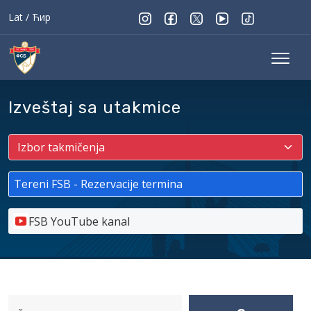
Lat
/
Ћир
Izveštaj sa utakmice
Tereni FSB - Rezervacije termina
FSB YouTube kanal