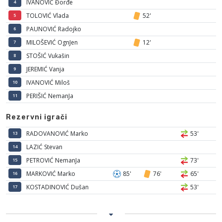
IVANOVIĆ Đorđe
4
TOLOVIĆ Vlada
52'
5
PAUNOVIĆ Radojko
6
MILOŠEVIĆ OgnJen
12'
7
STOŠIĆ Vukašin
8
JEREMIĆ Vanja
9
IVANOVIĆ Miloš
10
PERIŠIĆ NemanJa
11
Rezervni igrači
RADOVANOVIĆ Marko
53'
13
LAZIĆ Stevan
14
PETROVIĆ NemanJa
73'
15
MARKOVIĆ Marko
85'
76'
65'
16
KOSTADINOVIĆ Dušan
53'
17