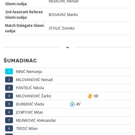
NEŠKOVIĆ Nenad
Glavni sudija:
2nd Assistant Referee
BOGAVAC Marko
Glavni sudija:
Match Delegate Glavni
STOLIĆ Zvonko
sudija:
ŠUMADINAC
NINIĆ NemanJa
1
MILOVANOVIĆ Nenad
2
PANTELIĆ Nikola
3
MILOVANOVIĆ Žarko
68'
4
ĐURĐEVIĆ Vlada
45'
5
JOSIPOVIĆ Milan
6
MILINKOVIĆ Aleksandar
7
TERZIĆ Milan
8