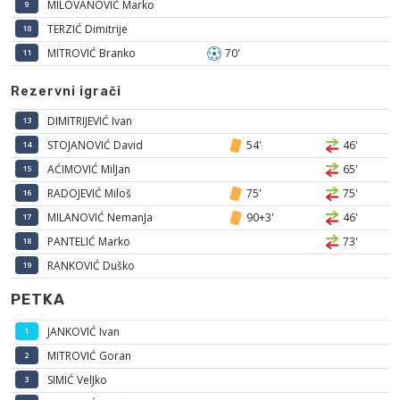
MILOVANOVIĆ Marko
9
TERZIĆ Dimitrije
10
MITROVIĆ Branko
70'
11
Rezervni igrači
DIMITRIJEVIĆ Ivan
13
STOJANOVIĆ David
54'
46'
14
AĆIMOVIĆ MilJan
65'
15
RADOJEVIĆ Miloš
75'
75'
16
MILANOVIĆ NemanJa
90+3'
46'
17
PANTELIĆ Marko
73'
18
RANKOVIĆ Duško
19
PETKA
JANKOVIĆ Ivan
1
MITROVIĆ Goran
2
SIMIĆ VelJko
3