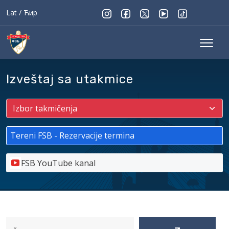
Lat
/
Ћир
Izveštaj sa utakmice
Tereni FSB - Rezervacije termina
FSB YouTube kanal