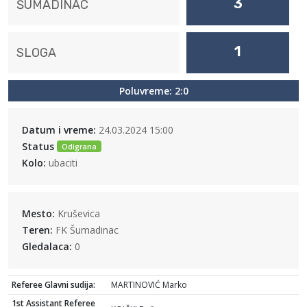
3
ŠUMADINAC
1
SLOGA
Poluvreme: 2:0
Datum i vreme:
24.03.2024 15:00
Status
Odigrana
Kolo:
ubaciti
Mesto:
Kruševica
Teren:
FK Šumadinac
Gledalaca:
0
Referee Glavni sudija:
MARTINOVIĆ Marko
1st Assistant Referee