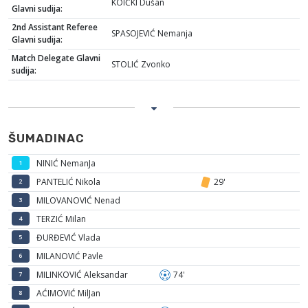
KOIČKI Dušan
Glavni sudija:
2nd Assistant Referee
SPASOJEVIĆ Nemanja
Glavni sudija:
Match Delegate Glavni
STOLIĆ Zvonko
sudija:
ŠUMADINAC
NINIĆ NemanJa
1
PANTELIĆ Nikola
29'
2
MILOVANOVIĆ Nenad
3
TERZIĆ Milan
4
ĐURĐEVIĆ Vlada
5
MILANOVIĆ Pavle
6
MILINKOVIĆ Aleksandar
74'
7
AĆIMOVIĆ MilJan
8