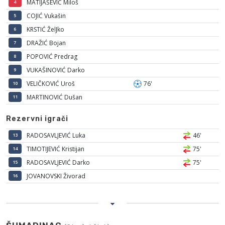
MATIJAŠEVIĆ Miloš
4
COJIĆ Vukašin
5
KRSTIĆ ŽelJko
6
DRAŽIĆ Bojan
7
POPOVIĆ Predrag
8
VUKAŠINOVIĆ Darko
9
VELIČKOVIĆ Uroš
76'
10
MARTINOVIĆ Dušan
11
Rezervni igrači
RADOSAVLJEVIĆ Luka
46'
13
TIMOTIJEVIĆ Kristijan
75'
14
RADOSAVLJEVIĆ Darko
75'
15
JOVANOVSKI Živorad
16