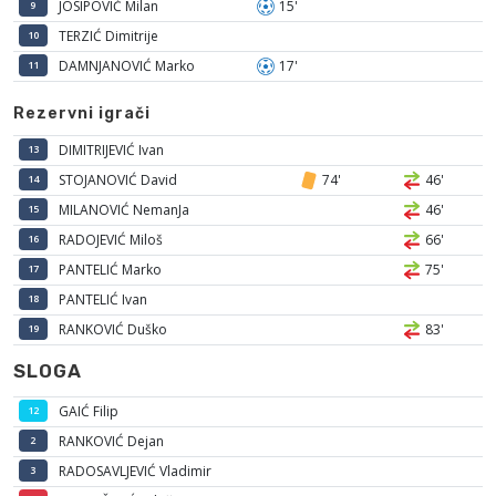
JOSIPOVIĆ Milan
15'
9
TERZIĆ Dimitrije
10
DAMNJANOVIĆ Marko
17'
11
Rezervni igrači
DIMITRIJEVIĆ Ivan
13
STOJANOVIĆ David
74'
46'
14
MILANOVIĆ NemanJa
46'
15
RADOJEVIĆ Miloš
66'
16
PANTELIĆ Marko
75'
17
PANTELIĆ Ivan
18
RANKOVIĆ Duško
83'
19
SLOGA
GAIĆ Filip
12
RANKOVIĆ Dejan
2
RADOSAVLJEVIĆ Vladimir
3