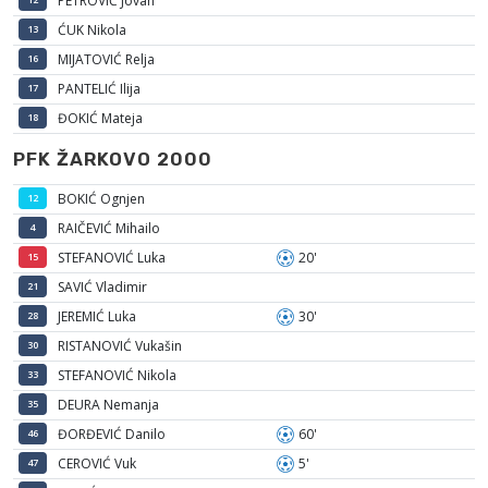
PETROVIĆ Jovan
ĆUK Nikola
13
MIJATOVIĆ Relja
16
PANTELIĆ Ilija
17
ĐOKIĆ Mateja
18
PFK ŽARKOVO 2000
BOKIĆ Ognjen
12
RAIČEVIĆ Mihailo
4
STEFANOVIĆ Luka
20'
15
SAVIĆ Vladimir
21
JEREMIĆ Luka
30'
28
RISTANOVIĆ Vukašin
30
STEFANOVIĆ Nikola
33
DEURA Nemanja
35
ĐORĐEVIĆ Danilo
60'
46
CEROVIĆ Vuk
5'
47