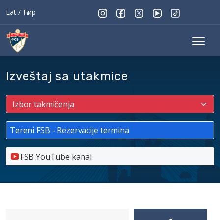
Lat
/
Ћир
Izveštaj sa utakmice
Tereni FSB - Rezervacije termina
FSB YouTube kanal