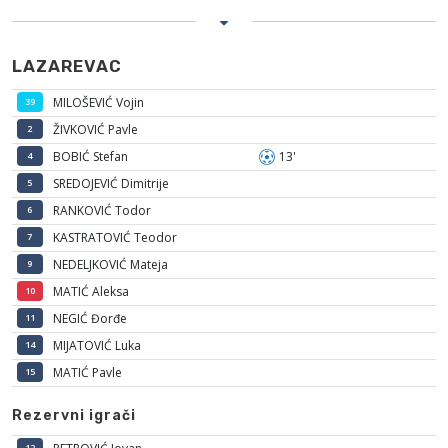
LAZAREVAC
MILOŠEVIĆ Vojin
39
ŽIVKOVIĆ Pavle
2
BOBIĆ Stefan
13'
4
SREDOJEVIĆ Dimitrije
5
RANKOVIĆ Todor
6
KASTRATOVIĆ Teodor
7
NEDELJKOVIĆ Mateja
9
MATIĆ Aleksa
10
NEGIĆ Đorđe
11
MIJATOVIĆ Luka
14
MATIĆ Pavle
15
Rezervni igrači
12