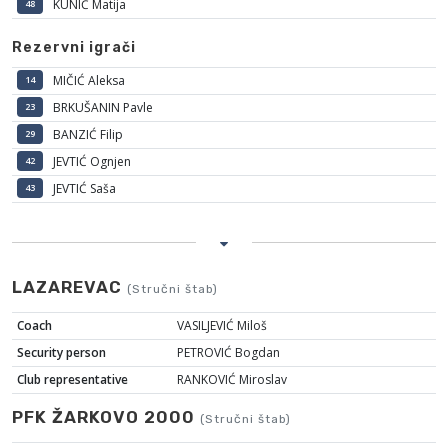
KUNIĆ Matija
48
Rezervni igrači
MIČIĆ Aleksa
14
BRKUŠANIN Pavle
23
BANZIĆ Filip
29
JEVTIĆ Ognjen
42
JEVTIĆ Saša
43
LAZAREVAC
(Stručni štab)
Coach
VASILJEVIĆ Miloš
Security person
PETROVIĆ Bogdan
Club representative
RANKOVIĆ Miroslav
PFK ŽARKOVO 2000
(Stručni štab)