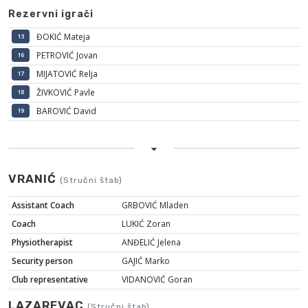
Rezervni igrači
ĐOKIĆ Mateja
13
PETROVIĆ Jovan
16
MIJATOVIĆ Relja
17
ŽIVKOVIĆ Pavle
18
BAROVIĆ David
19
VRANIĆ
(Stručni štab)
Assistant Coach
GRBOVIĆ Mladen
Coach
LUKIĆ Zoran
Physiotherapist
ANĐELIĆ Jelena
Security person
GAJIĆ Marko
Club representative
VIDANOVIĆ Goran
LAZAREVAC
(Stručni štab)