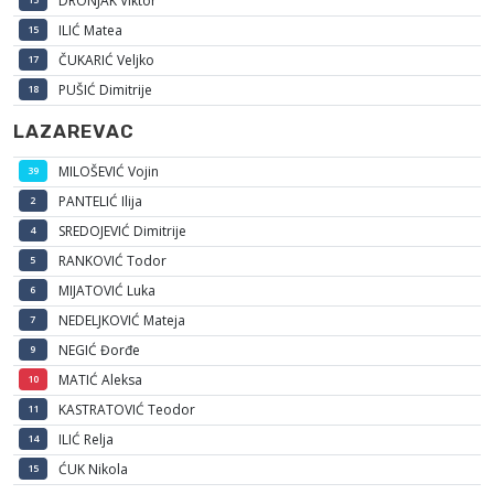
DRONJAK Viktor
ILIĆ Matea
15
ČUKARIĆ Veljko
17
PUŠIĆ Dimitrije
18
LAZAREVAC
MILOŠEVIĆ Vojin
39
PANTELIĆ Ilija
2
SREDOJEVIĆ Dimitrije
4
RANKOVIĆ Todor
5
MIJATOVIĆ Luka
6
NEDELJKOVIĆ Mateja
7
NEGIĆ Đorđe
9
MATIĆ Aleksa
10
KASTRATOVIĆ Teodor
11
ILIĆ Relja
14
ĆUK Nikola
15