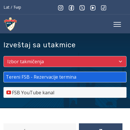
Lat
/
Ћир
Izveštaj sa utakmice
Tereni FSB - Rezervacije termina
FSB YouTube kanal