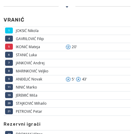
VRANIĆ
JOKSIĆ Nikola
1
GAVRILOVIĆ Filip
4
IKONIĆ Mateja
20'
5
STANIĆ Luka
6
JANKOVIĆ Andrej
7
MARINKOVIĆ Veljko
8
ANĐELIĆ Novak
5'
43'
9
NINIĆ Marko
11
JEREMIĆ Miša
19
STAJKOVIĆ Mihailo
20
PETROVIĆ Petar
21
Rezervni igrači
13