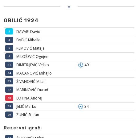
OBILIĆ 1924
DAVARI David
1
BABIĆ Mihailo
3
REMOVIĆ Mateja
5
MILOŠEVIĆ Ognjen
6
DIMITRIJEVIĆ Veljko
49'
11
MACANOVIĆ Mihajlo
14
ŽIVANOVIĆ Milan
15
MARINOVIĆ Đurađ
17
LOTINA Andrej
18
JELIĆ Marko
34'
19
ŽUNIĆ Stefan
20
Rezervni igrači
12