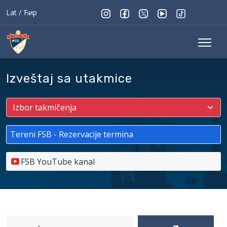
Lat
/
Ћир
Izveštaj sa utakmice
Tereni FSB - Rezervacije termina
FSB YouTube kanal