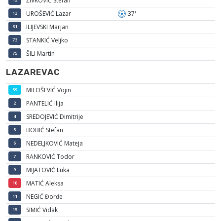
ŽIVKOVIĆ Stefan
UROŠEVIĆ Lazar
37'
13
ILIJEVSKI Marjan
31
STANKIĆ Veljko
73
ŠILI Martin
75
LAZAREVAC
MILOŠEVIĆ Vojin
39
PANTELIĆ Ilija
2
SREDOJEVIĆ Dimitrije
4
BOBIĆ Stefan
5
NEDELJKOVIĆ Mateja
6
RANKOVIĆ Todor
7
MIJATOVIĆ Luka
9
MATIĆ Aleksa
10
NEGIĆ Đorđe
11
SIMIĆ Vidak
15