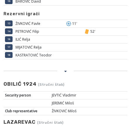
BAROVIĆ David
19
Rezervni igrači
ŽIVKOVIĆ Pavle
11'
13
PETROVIĆ Filip
52'
14
ILIĆ Relja
16
MIJATOVIĆ Relja
17
KASTRATOVIĆ Teodor
18
OBILIĆ 1924
(Stručni štab)
Security person
JEVTIĆ Vladimir
JEREMIĆ Miloš
Club representative
ŽIVKOVIĆ Miloš
LAZAREVAC
(Stručni štab)