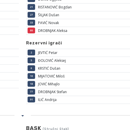
RISTANOVIĆ Bogdan
21
ŠILJAK Dušan
27
PAVIĆ Novak
33
DROBNJAK Aleksa
80
Rezervni igrači
JEVTIĆ Petar
2
ĐOLOVIĆ Aleksej
5
KRSTIĆ Dušan
6
MIJATOVIĆ Miloš
10
JOVIĆ Mihajlo
18
DROBNJAK Stefan
77
ILIĆ Andrija
91
BASK
(Stručni štab)