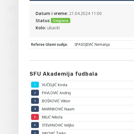
Datum i vreme:
21.04.2024 11:00
Status
Odigrana
Kolo:
ubaciti
Referee Glavni sudija:
SPASOJEVIĆ Nemanja
SFU Akademija fudbala
VUČELJIĆ Kosta
1
PAVLOVIĆ Andrej
2
BOŠKOVIĆ Viktor
3
MARINKOVIĆ Naum
4
MILIĆ Nikola
5
STEVANOVIĆ Veljko
6
IVKOVIĆ Žarko
7