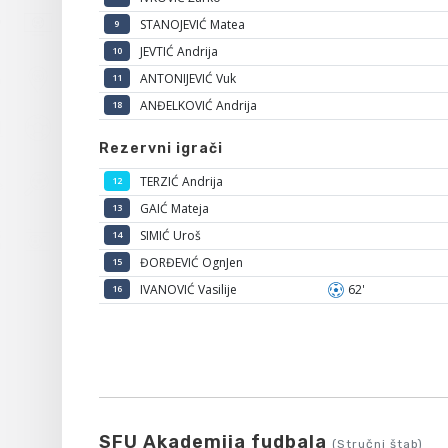
STANOJEVIĆ Matea
9
JEVTIĆ Andrija
10
ANTONIJEVIĆ Vuk
11
ANĐELKOVIĆ Andrija
18
Rezervni igrači
TERZIĆ Andrija
12
GAIĆ Mateja
13
SIMIĆ Uroš
14
ĐORĐEVIĆ OgnJen
15
IVANOVIĆ Vasilije
62'
16
SFU Akademija fudbala
(Stručni štab)