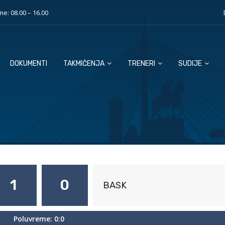
e: 08.00 – 16.00
DOKUMENTI
TAKMIČENJA
TRENERI
SUDIJE
1
0
BASK
Poluvreme: 0:0