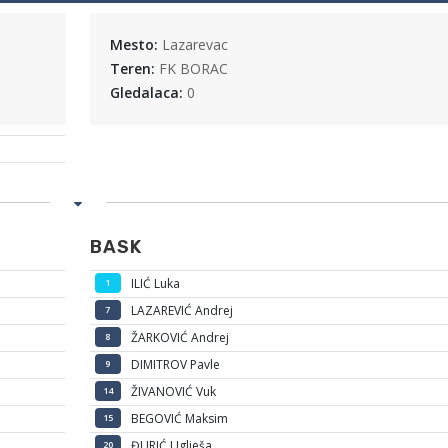
Mesto:
Lazarevac
Teren:
FK BORAC
Gledalaca:
0
BASK
ILIĆ Luka
1
LAZAREVIĆ Andrej
7
ŽARKOVIĆ Andrej
8
DIMITROV Pavle
9
ŽIVANOVIĆ Vuk
14
BEGOVIĆ Maksim
15
ĐURIĆ Uglješa
20