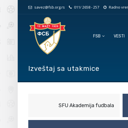
savez@fsb.org.rs
011/ 2658 - 257
Radno vrem
FSB
VESTI
Izveštaj sa utakmice
SFU Akademija fudbala