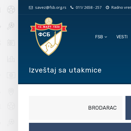
savez@fsb.org.rs
011/ 2658 - 257
Radno vrem
FSB
VESTI
Izveštaj sa utakmice
BRODARAC