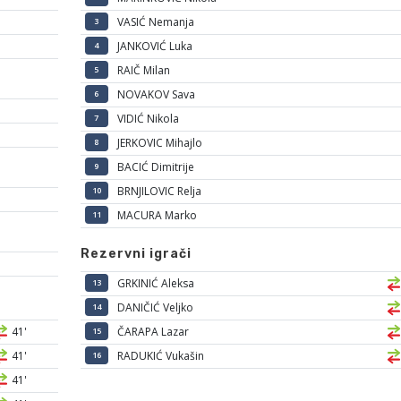
VASIĆ Nemanja
3
JANKOVIĆ Luka
4
RAIČ Milan
5
NOVAKOV Sava
6
VIDIĆ Nikola
7
JERKOVIC Mihajlo
8
BACIĆ Dimitrije
9
BRNJILOVIC Relja
10
MACURA Marko
11
Rezervni igrači
GRKINIĆ Aleksa
13
DANIČIĆ Veljko
14
41'
ČARAPA Lazar
15
41'
RADUKIĆ Vukašin
16
41'