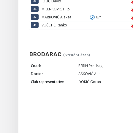
JOSIĆ David
26
MILENKOVIĆ Filip
34
MARKOVIĆ Aleksa
67'
37
VUČETIĆ Ranko
41
BRODARAC
(Stručni štab)
Coach
PERIN Predrag
Doctor
AŠKOVIĆ Ana
Club representative
ĐOKIĆ Goran