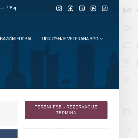
Lat
/
Ћир
BAZIČNI FUDBAL
UDRUŽENJE VETERANA BGD
TERENI FSB - REZERVACIJE
TERMINA