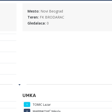
Mesto:
Novi Beograd
Teren:
FK BRODARAC
Gledalaca:
0
UMKA
TOMIC Lazar
1
MARINKOVIĆ Nikola
2