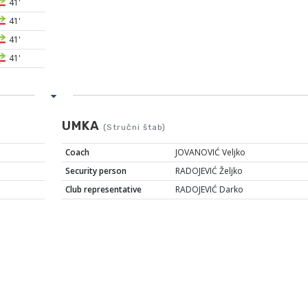
41'
41'
41'
41'
UMKA
(Stručni štab)
Coach
JOVANOVIĆ Veljko
Security person
RADOJEVIĆ Željko
Club representative
RADOJEVIĆ Darko