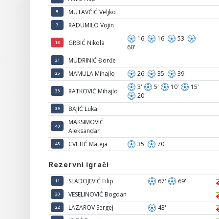
MUTAVČIĆ Veljko
5
RADUMILO Vojin
7
16'
16'
53'
GRBIĆ Nikola
13
60'
MUDRINIĆ Đorđe
21
MAMULA Mihajlo
26'
35'
39'
25
3'
5'
10'
15'
RATKOVIĆ Mihajlo
33
20'
BAJIĆ Luka
39
MAKSIMOVIĆ
43
Aleksandar
CVETIĆ Mateja
35'
70'
48
Rezervni igrači
SLADOJEVIĆ Filip
67'
69'
11
VESELINOVIĆ Bogdan
20
LAZAROV Sergej
43'
22