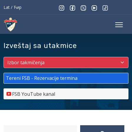
Lat
/
Ћир
Izveštaj sa utakmice
Tereni FSB - Rezervacije termina
FSB YouTube kanal