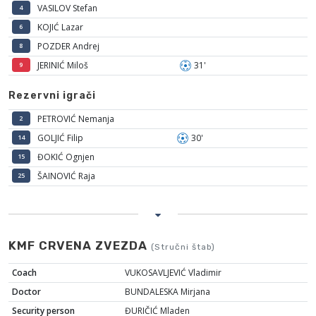
VASILOV Stefan
4
KOJIĆ Lazar
6
POZDER Andrej
8
JERINIĆ Miloš
31'
9
Rezervni igrači
PETROVIĆ Nemanja
2
GOLJIĆ Filip
30'
14
ĐOKIĆ Ognjen
15
ŠAINOVIĆ Raja
25
KMF CRVENA ZVEZDA
(Stručni štab)
Coach
VUKOSAVLJEVIĆ Vladimir
Doctor
BUNDALESKA Mirjana
Security person
ĐURIČIĆ Mladen