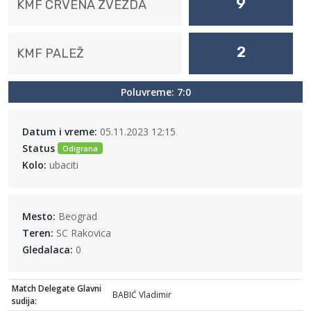
9
KMF CRVENA ZVEZDA
2
KMF PALEŽ
Poluvreme: 7:0
Datum i vreme:
05.11.2023 12:15
Status
Odigrana
Kolo:
ubaciti
Mesto:
Beograd
Teren:
SC Rakovica
Gledalaca:
0
Match Delegate Glavni
BABIĆ Vladimir
sudija: