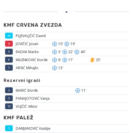
KMF CRVENA ZVEZDA
PLJEVALJČIĆ David
22
JOVIČIĆ Jovan
10'
19'
4
RADAK Marko
3'
22'
40'
5
MILENKOVIĆ Đorđe
6'
17'
25'
6
ARSIĆ Mihajlo
13'
7
Rezervni igrači
MARIĆ Đorđe
11'
2
PANAJOTOVIĆ Vanja
3
VUJČIĆ Viktor
12
KMF PALEŽ
DAMJANOVIĆ Vasilije
1