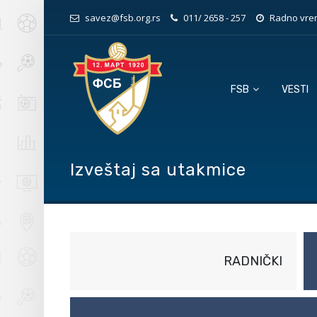
savez@fsb.org.rs
011/ 2658 - 257
Radno vrem
FSB
VESTI
Izveštaj sa utakmice
RADNIČKI