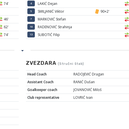
74'
LAKIĆ Dejan
4
SMILJANIĆ Viktor
90+2'
5
46'
MARKOVIĆ Stefan
7
62'
RADENOVIĆ Strahinja
10
74'
SUBOTIĆ Filip
13
ZVEZDARA
(Stručni štab)
Head Coach
RADOJEVIĆ Dragan
Assistant Coach
RANIĆ Dušan
Goalkeeper coach
JOVANOVIĆ Miloš
Club representative
LOVRIĆ Ivan