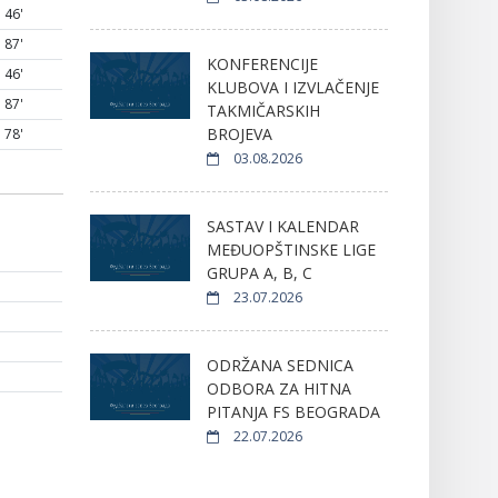
46'
87'
KONFERENCIJE
46'
KLUBOVA I IZVLAČENJE
87'
TAKMIČARSKIH
BROJEVA
78'
03.08.2026
SASTAV I KALENDAR
MEĐUOPŠTINSKE LIGE
GRUPA A, B, C
23.07.2026
ODRŽANA SEDNICA
ODBORA ZA HITNA
PITANJA FS BEOGRADA
22.07.2026