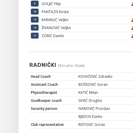
GOLJIĆ Filip
9
PANTAZIS Kosta
10
KARAKLIĆ Veljko
13
ŽIVANOVIĆ Veljko
14
ZORIĆ Danilo
17
RADNIČKI
(Stručni štab)
Head Coach
KOVAČEVIĆ Zdravko
Assistant Coach
BOŠKOVIĆ Goran
Physiotherapist
KATIĆ Milan
Goalkeeper coach
SAVIĆ Dragiša
Security person
IVANOVIĆ Prvoslav
BJEDOV Darko
Club representative
RISTOVIĆ Goran