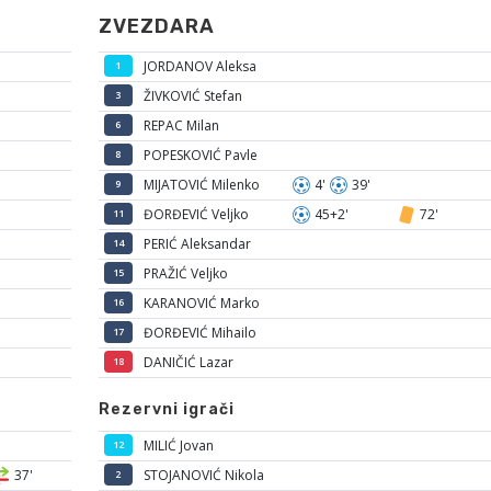
ZVEZDARA
JORDANOV Aleksa
1
ŽIVKOVIĆ Stefan
3
REPAC Milan
6
POPESKOVIĆ Pavle
8
MIJATOVIĆ Milenko
4'
39'
9
ĐORĐEVIĆ Veljko
45+2'
72'
11
PERIĆ Aleksandar
14
PRAŽIĆ Veljko
15
KARANOVIĆ Marko
16
ĐORĐEVIĆ Mihailo
17
DANIČIĆ Lazar
18
Rezervni igrači
MILIĆ Jovan
12
37'
STOJANOVIĆ Nikola
2