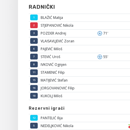
RADNIČKI
BLAŽIĆ Matija
1
STJEPANOVIĆ Nikola
2
POZDER Andrej
71'
3
VLAISAVLJEVIĆ Zoran
4
PAJEVIĆ Miloš
6
STEVIĆ Uroš
55'
7
IVKOVIĆ Ognjen
8
STAMENIĆ Filip
11
MATIJEVIĆ Stefan
15
JORGOVANOVIĆ Filip
16
KUKOLJ Miloš
18
Rezervni igrači
PANTELIĆ Ilija
12
NEDELJKOVIĆ Nikola
5