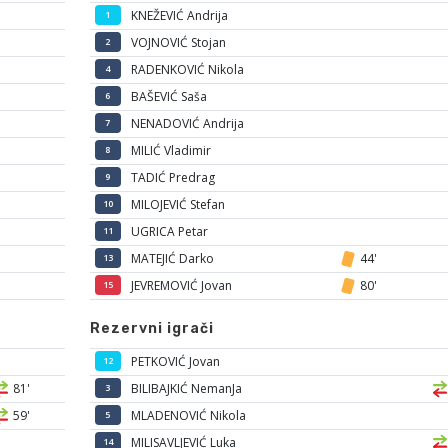
KNEŽEVIĆ Andrija
1
VOJNOVIĆ Stojan
2
RADENKOVIĆ Nikola
4
BAŠEVIĆ Saša
6
NENADOVIĆ Andrija
7
MILIĆ Vladimir
8
TADIĆ Predrag
9
MILOJEVIĆ Stefan
10
UGRICA Petar
11
MATEJIĆ Darko
44'
13
JEVREMOVIĆ Jovan
80'
15
Rezervni igrači
PETKOVIĆ Jovan
12
81'
BILIBAJKIĆ NemanJa
3
59'
MLADENOVIĆ Nikola
5
MILISAVLJEVIĆ Luka
14