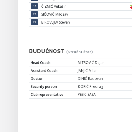
ČIZMIĆ Vukašin
16
SIĆOVIĆ Milosav
22
BIROVLJEV Stevan
29
BUDUĆNOST
(Stručni štab)
Head Coach
MITROVIĆ Dejan
Assistant Coach
JANJIĆ Milan
Doctor
DINIĆ Radovan
Security person
ĐORIĆ Predrag
Club representative
PESIC SASA