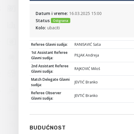
Datum i vreme:
16.03.2025 15:00
Status
Odigrana
Kolo:
ubaciti
Referee Glavni sudija:
RANISAVIĆ Saša
1st Assistant Referee
PILJAK Andreja
Glavni sudija:
2nd Assistant Referee
RAJKOVIĆ Miloš
Glavni sudija:
Match Delegate Glavni
JEVTIĆ Branko
sudija:
Referee Observer
JEVTIĆ Branko
Glavni sudija:
BUDUĆNOST