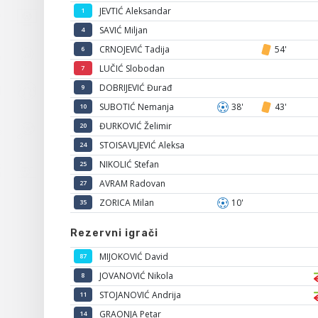
JEVTIĆ Aleksandar
1
SAVIĆ Miljan
4
CRNOJEVIĆ Tadija
54'
6
LUČIĆ Slobodan
7
DOBRIJEVIĆ Đurađ
9
SUBOTIĆ Nemanja
38'
43'
10
ĐURKOVIĆ Želimir
20
STOISAVLJEVIĆ Aleksa
24
NIKOLIĆ Stefan
25
AVRAM Radovan
27
ZORICA Milan
10'
35
Rezervni igrači
MIJOKOVIĆ David
87
JOVANOVIĆ Nikola
8
STOJANOVIĆ Andrija
11
GRAONJA Petar
14