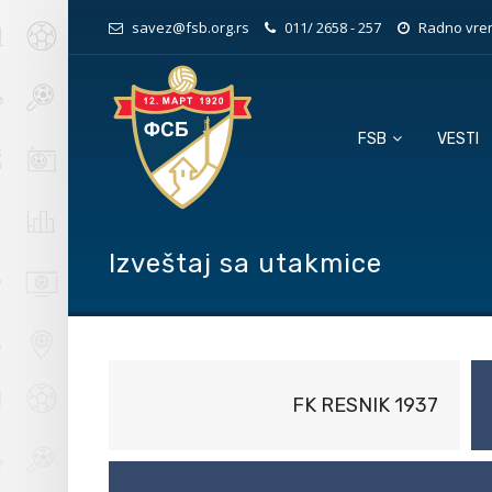
savez@fsb.org.rs
011/ 2658 - 257
Radno vrem
FSB
VESTI
Izveštaj sa utakmice
FK RESNIK 1937