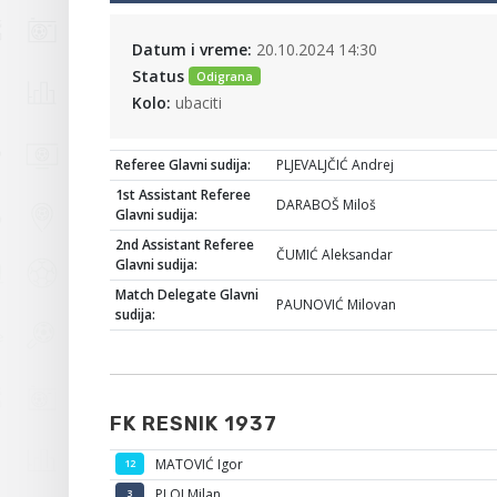
Datum i vreme:
20.10.2024 14:30
Status
Odigrana
Kolo:
ubaciti
Referee Glavni sudija:
PLJEVALJČIĆ Andrej
1st Assistant Referee
DARABOŠ Miloš
Glavni sudija:
2nd Assistant Referee
ČUMIĆ Aleksandar
Glavni sudija:
Match Delegate Glavni
PAUNOVIĆ Milovan
sudija:
FK RESNIK 1937
MATOVIĆ Igor
12
PLOJ Milan
3