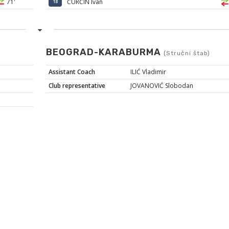
71'
ĆURČIN Ivan
18
BEOGRAD-KARABURMA
(Stručni štab)
Assistant Coach
ILIĆ Vladimir
Club representative
JOVANOVIĆ Slobodan