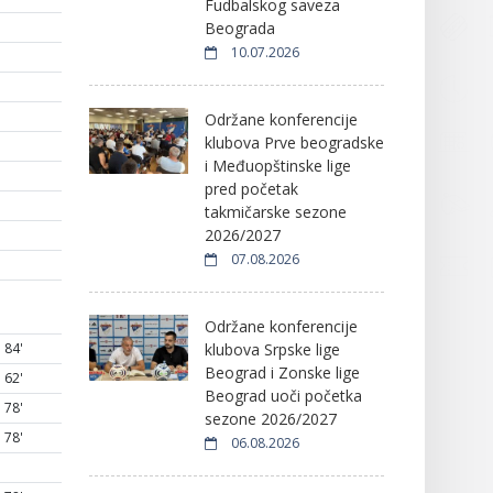
Fudbalskog saveza
Beograda
10.07.2026
Održane konferencije
klubova Prve beogradske
i Međuopštinske lige
pred početak
takmičarske sezone
2026/2027
07.08.2026
Održane konferencije
klubova Srpske lige
84'
Beograd i Zonske lige
62'
Beograd uoči početka
78'
sezone 2026/2027
78'
06.08.2026