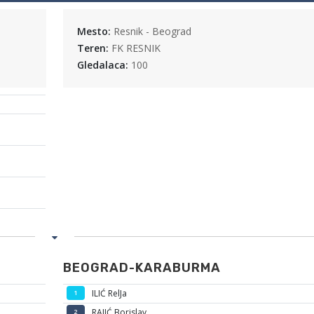
Mesto:
Resnik - Beograd
Teren:
FK RESNIK
Gledalaca:
100
BEOGRAD-KARABURMA
ILIĆ RelJa
1
RAJIĆ Borislav
2