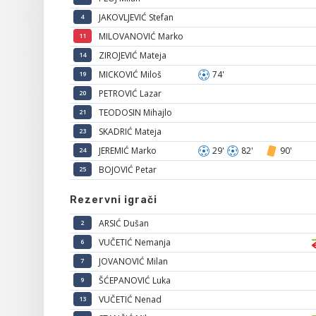
JAKOVLJEVIĆ Stefan
4
MILOVANOVIĆ Marko
11
ZIROJEVIĆ Mateja
14
MICKOVIĆ Miloš
74'
19
PETROVIĆ Lazar
20
TEODOSIN Mihajlo
21
SKADRIĆ Mateja
23
JEREMIĆ Marko
29'
82'
90'
24
BOJOVIĆ Petar
25
Rezervni igrači
ARSIĆ Dušan
2
VUČETIĆ Nemanja
6
JOVANOVIĆ Milan
7
ŠĆEPANOVIĆ Luka
9
VUČETIĆ Nenad
13