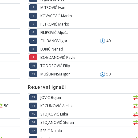
MITROVIĆ Ivan
3
KOVAČEVIĆ Marko
4
PETROVIĆ Marko
5
FILIPOVIĆ Aljoša
6
CILIBANOV Igor
40'
7
LUKIĆ Nenad
8
BOGDANOVIĆ Pavle
9
TODOROVIĆ Filip
10
MUŠURINSKI Igor
50'
11
Rezervni igrači
JOVIĆ Bojan
13
50'
KRCUNOVIĆ Aleksa
14
STOJKOVIĆ Luka
15
STOJANOVIĆ Stefan
16
REPIĆ Nikola
17