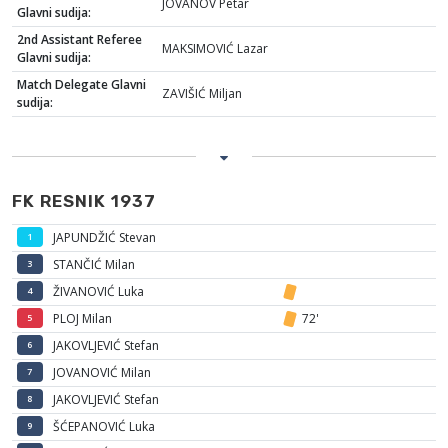
JOVANOV Petar
Glavni sudija:
2nd Assistant Referee
MAKSIMOVIĆ Lazar
Glavni sudija:
Match Delegate Glavni
ZAVIŠIĆ Miljan
sudija:
FK RESNIK 1937
JAPUNDŽIĆ Stevan
1
STANČIĆ Milan
3
ŽIVANOVIĆ Luka
4
PLOJ Milan
72'
5
JAKOVLJEVIĆ Stefan
6
JOVANOVIĆ Milan
7
JAKOVLJEVIĆ Stefan
8
ŠĆEPANOVIĆ Luka
9