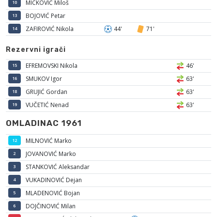
MICKOVIĆ Miloš
10
BOJOVIĆ Petar
13
ZAFIROVIĆ Nikola
44'
71'
14
Rezervni igrači
EFREMOVSKI Nikola
46'
15
SMUKOV Igor
63'
16
GRUJIĆ Gordan
63'
18
VUČETIĆ Nenad
63'
19
OMLADINAC 1961
MILNOVIĆ Marko
12
JOVANOVIĆ Marko
2
STANKOVIĆ Aleksandar
3
VUKADINOVIĆ Dejan
4
MLADENOVIĆ Bojan
5
DOJČINOVIĆ Milan
6