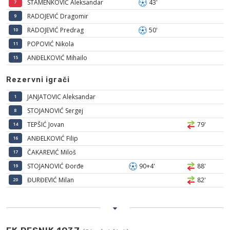
STAMENKOVIĆ Aleksandar
43'
7
RADOJEVIĆ Dragomir
9
RADOJEVIĆ Predrag
50'
10
POPOVIĆ Nikola
11
ANĐELKOVIĆ Mihailo
15
Rezervni igrači
JANJATOVIC Aleksandar
1
STOJANOVIĆ Sergej
8
TEPŠIĆ Jovan
79'
14
ANĐELKOVIĆ Filip
16
ČAKAREVIĆ Miloš
17
STOJANOVIĆ Đorđe
90+4'
88'
19
ĐURĐEVIĆ Milan
82'
20