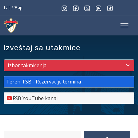
Lat
/
Ћир
Izveštaj sa utakmice
Tereni FSB - Rezervacije termina
FSB YouTube kanal