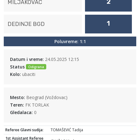
2
MILJAKOVAC
1
DEDINJE BGD
Poluvreme: 1:1
Datum i vreme:
24.05.2025 12:15
Status
Odigrana
Kolo:
ubaciti
Mesto:
Beograd (Voždovac)
Teren:
FK TORLAK
Gledalaca:
0
Referee Glavni sudija:
TOMAŠEVIĆ Tadija
1st Assistant Referee