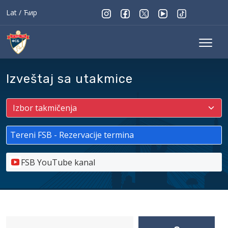
Lat
/
Ћир
Izveštaj sa utakmice
Tereni FSB - Rezervacije termina
FSB YouTube kanal