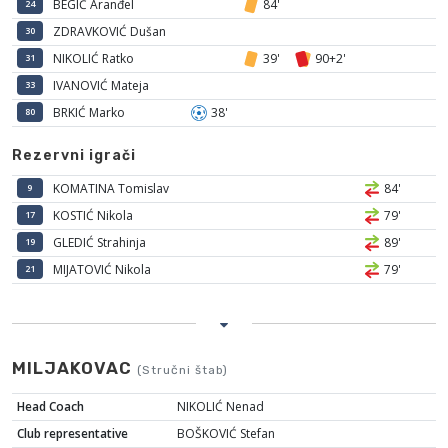
BEGIĆ Aranđel
84'
24
ZDRAVKOVIĆ Dušan
30
NIKOLIĆ Ratko
39'
90+2'
31
IVANOVIĆ Mateja
33
BRKIĆ Marko
38'
80
Rezervni igrači
KOMATINA Tomislav
84'
9
KOSTIĆ Nikola
79'
17
GLEDIĆ Strahinja
89'
19
MIJATOVIĆ Nikola
79'
21
MILJAKOVAC
(Stručni štab)
Head Coach
NIKOLIĆ Nenad
Club representative
BOŠKOVIĆ Stefan