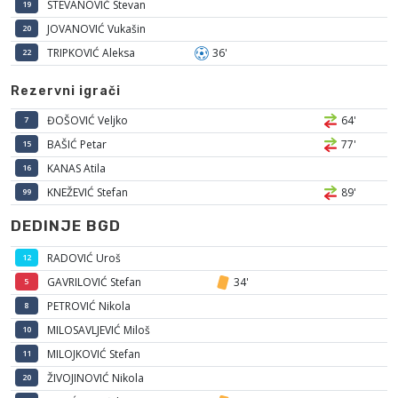
STEVANOVIĆ Stevan
19
JOVANOVIĆ Vukašin
20
TRIPKOVIĆ Aleksa
36'
22
Rezervni igrači
ĐOŠOVIĆ Veljko
64'
7
BAŠIĆ Petar
77'
15
KANAS Atila
16
KNEŽEVIĆ Stefan
89'
99
DEDINJE BGD
RADOVIĆ Uroš
12
GAVRILOVIĆ Stefan
34'
5
PETROVIĆ Nikola
8
MILOSAVLJEVIĆ Miloš
10
MILOJKOVIĆ Stefan
11
ŽIVOJINOVIĆ Nikola
20