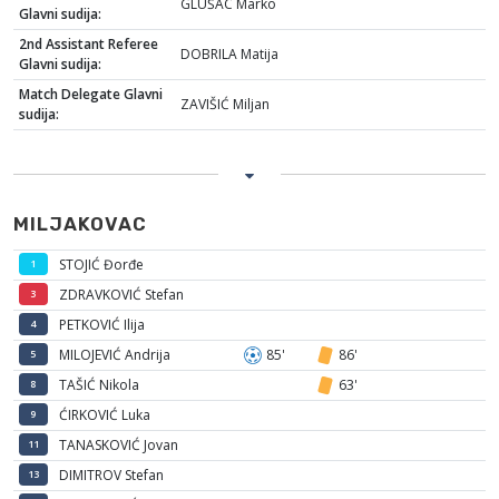
GLUŠAC Marko
Glavni sudija:
2nd Assistant Referee
DOBRILA Matija
Glavni sudija:
Match Delegate Glavni
ZAVIŠIĆ Miljan
sudija:
MILJAKOVAC
STOJIĆ Đorđe
1
ZDRAVKOVIĆ Stefan
3
PETKOVIĆ Ilija
4
MILOJEVIĆ Andrija
85'
86'
5
TAŠIĆ Nikola
63'
8
ĆIRKOVIĆ Luka
9
TANASKOVIĆ Jovan
11
DIMITROV Stefan
13