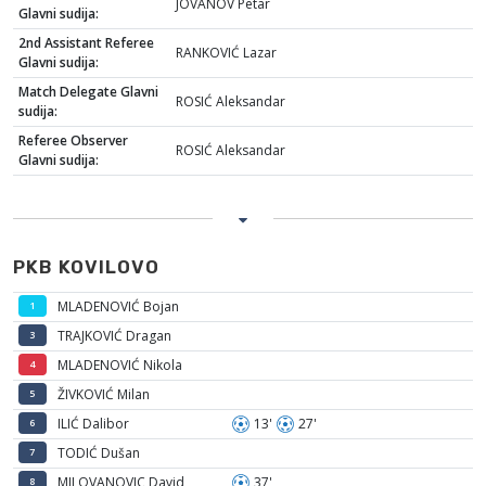
JOVANOV Petar
Glavni sudija:
2nd Assistant Referee
RANKOVIĆ Lazar
Glavni sudija:
Match Delegate Glavni
ROSIĆ Aleksandar
sudija:
Referee Observer
ROSIĆ Aleksandar
Glavni sudija:
PKB KOVILOVO
MLADENOVIĆ Bojan
1
TRAJKOVIĆ Dragan
3
MLADENOVIĆ Nikola
4
ŽIVKOVIĆ Milan
5
ILIĆ Dalibor
13'
27'
6
TODIĆ Dušan
7
MILOVANOVIC David
37'
8