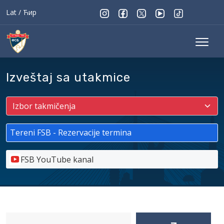
Lat
/
Ћир
Izveštaj sa utakmice
Tereni FSB - Rezervacije termina
FSB YouTube kanal