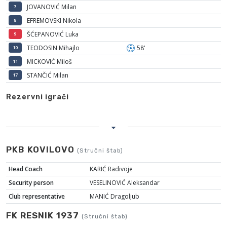
JOVANOVIĆ Milan
7
EFREMOVSKI Nikola
8
ŠĆEPANOVIĆ Luka
9
TEODOSIN Mihajlo
58'
10
MICKOVIĆ Miloš
11
STANČIĆ Milan
17
Rezervni igrači
PKB KOVILOVO
(Stručni štab)
Head Coach
KARIĆ Radivoje
Security person
VESELINOVIĆ Aleksandar
Club representative
MANIĆ Dragoljub
FK RESNIK 1937
(Stručni štab)