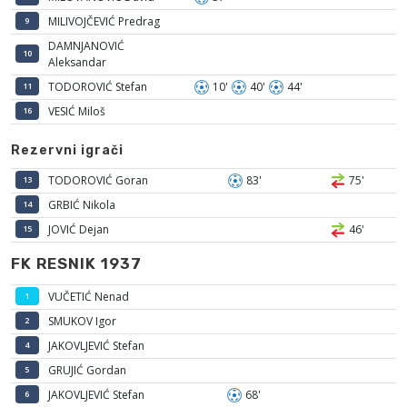
MILIVOJČEVIĆ Predrag
9
DAMNJANOVIĆ
10
Aleksandar
TODOROVIĆ Stefan
10'
40'
44'
11
VESIĆ Miloš
16
Rezervni igrači
TODOROVIĆ Goran
83'
75'
13
GRBIĆ Nikola
14
JOVIĆ Dejan
46'
15
FK RESNIK 1937
VUČETIĆ Nenad
1
SMUKOV Igor
2
JAKOVLJEVIĆ Stefan
4
GRUJIĆ Gordan
5
JAKOVLJEVIĆ Stefan
68'
6