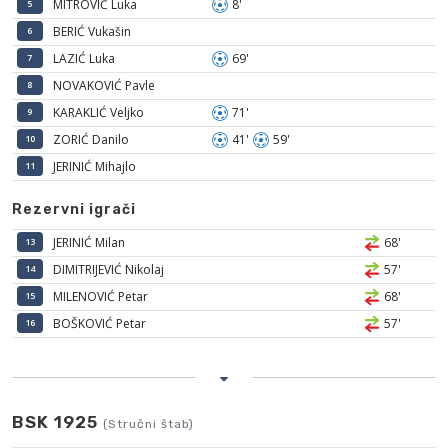
MITROVIĆ Luka
8'
5
BERIĆ Vukašin
6
LAZIĆ Luka
69'
7
NOVAKOVIĆ Pavle
8
KARAKLIĆ Veljko
71'
9
ZORIĆ Danilo
41'
59'
10
JERINIĆ Mihajlo
11
Rezervni igrači
JERINIĆ Milan
68'
13
DIMITRIJEVIĆ Nikolaj
57'
14
MILENOVIĆ Petar
68'
15
BOŠKOVIĆ Petar
57'
16
BSK 1925
(Stručni štab)