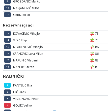
GROZDANIĆ Marko
9
MARJANOVIĆ Miloš
10
GRBIĆ Milan
11
Rezervni igrači
KOVAČEVIĆ Mihajlo
73'
13
VIDIĆ Filip
75'
14
MLAĐENOVIĆ Mihajlo
86'
15
ŠPANOVIĆ Luka Milan
86'
16
MARUNIĆ Vladimir
83'
17
MANDIĆ Stefan
83'
18
RADNIČKI
PANTELIĆ Ilija
1
ILIĆ Uroš
2
VESELINOVIĆ Petar
3
GOLJIĆ Veljko
4