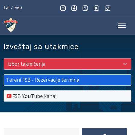
Lat
/
Ћир
Izveštaj sa utakmice
Tereni FSB - Rezervacije termina
FSB YouTube kanal