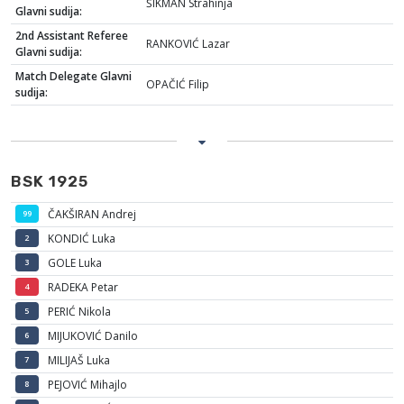
ŠIKMAN Strahinja
Glavni sudija:
2nd Assistant Referee
RANKOVIĆ Lazar
Glavni sudija:
Match Delegate Glavni
OPAČIĆ Filip
sudija:
BSK 1925
ČAKŠIRAN Andrej
99
KONDIĆ Luka
2
GOLE Luka
3
RADEKA Petar
4
PERIĆ Nikola
5
MIJUKOVIĆ Danilo
6
MILIJAŠ Luka
7
PEJOVIĆ Mihajlo
8