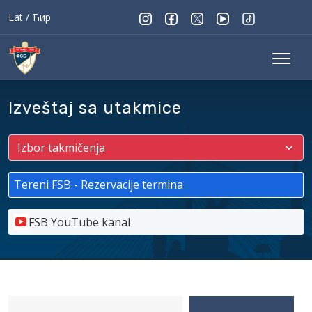
Lat
/
Ћир
Izveštaj sa utakmice
Tereni FSB - Rezervacije termina
FSB YouTube kanal