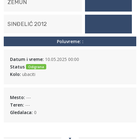
ZEMUN
SINĐELIĆ 2012
Poluvreme: :
Datum i vreme:
10.05.2025 00:00
Status
Odigrana
Kolo:
ubaciti
Mesto:
---
Teren:
---
Gledalaca:
0