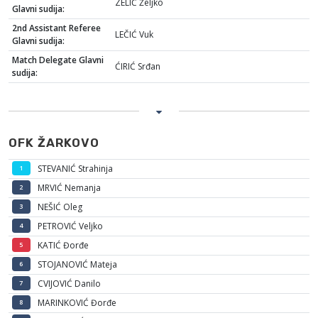
ZELIĆ Željko
Glavni sudija:
2nd Assistant Referee
LEČIĆ Vuk
Glavni sudija:
Match Delegate Glavni
ĆIRIĆ Srđan
sudija:
OFK ŽARKOVO
STEVANIĆ Strahinja
1
MRVIĆ Nemanja
2
NEŠIĆ Oleg
3
PETROVIĆ Veljko
4
KATIĆ Đorđe
5
STOJANOVIĆ Mateja
6
CVIJOVIĆ Danilo
7
MARINKOVIĆ Đorđe
8