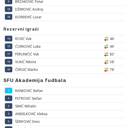
BRZAKOVIĆ Petar
9
DŽIMOVIĆ Andrej
10
ĐORĐEVIĆ Lazar
18
Rezervni igrači
ROSIĆ Vuk
46'
14
ĆORKOVIĆ Luka
46'
15
PERUNIČIĆ Vuk
83'
17
VUKIĆ Nikola
58'
19
ČERGIĆ Marko
78'
20
SFU Akademija fudbala
RANKOVIĆ Stefan
1
PETROVIĆ Stefan
2
SIMIĆ Mihailo
3
ANĐELKOVIĆ Aleksa
4
ŠERIFOVIĆ Enes
5