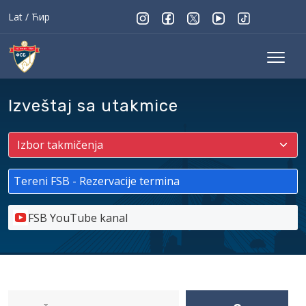
Lat
/
Ћир
Izveštaj sa utakmice
Tereni FSB - Rezervacije termina
FSB YouTube kanal