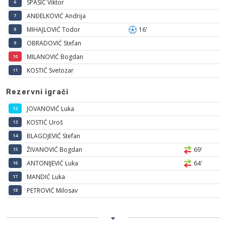
SPASIĆ Viktor
6
ANĐELKOVIĆ Andrija
7
MIHAJLOVIĆ Todor
16'
8
OBRADOVIĆ Stefan
9
MILANOVIĆ Bogdan
10
KOSTIĆ Svetozar
11
Rezervni igrači
JOVANOVIĆ Luka
12
KOSTIĆ Uroš
13
BLAGOJEVIĆ Stefan
14
ŽIVANOVIĆ Bogdan
69'
15
ANTONIJEVIĆ Luka
64'
16
MANDIĆ Luka
17
PETROVIĆ Milosav
18