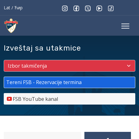
Lat
/
Ћир
Izveštaj sa utakmice
Tereni FSB - Rezervacije termina
FSB YouTube kanal