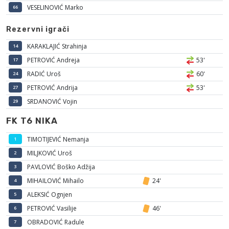
VESELINOVIĆ Marko
66
Rezervni igrači
KARAKLAJIĆ Strahinja
14
PETROVIĆ Andreja
53'
17
RADIĆ Uroš
60'
24
PETROVIĆ Andrija
53'
27
SRDANOVIĆ Vojin
29
FK T6 NIKA
TIMOTIJEVIĆ Nemanja
1
MILJKOVIĆ Uroš
2
PAVLOVIĆ Boško Adžija
3
MIHAILOVIĆ Mihailo
24'
4
ALEKSIĆ Ognjen
5
PETROVIĆ Vasilije
46'
6
OBRADOVIĆ Radule
7