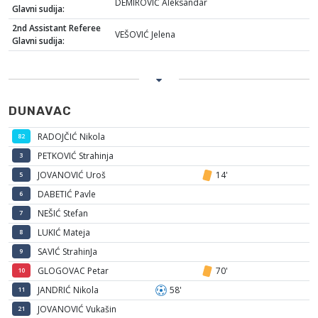
DEMIROVIĆ Aleksandar
Glavni sudija:
2nd Assistant Referee
VEŠOVIĆ Jelena
Glavni sudija:
DUNAVAC
RADOJČIĆ Nikola
82
PETKOVIĆ Strahinja
3
JOVANOVIĆ Uroš
14'
5
DABETIĆ Pavle
6
NEŠIĆ Stefan
7
LUKIĆ Mateja
8
SAVIĆ StrahinJa
9
GLOGOVAC Petar
70'
10
JANDRIĆ Nikola
58'
11
JOVANOVIĆ Vukašin
21