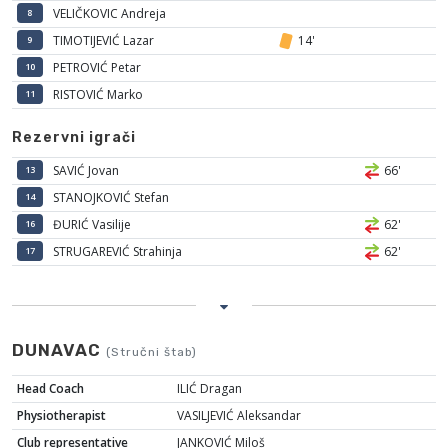
VELIČKOVIC Andreja
8
TIMOTIJEVIĆ Lazar
14'
9
PETROVIĆ Petar
10
RISTOVIĆ Marko
11
Rezervni igrači
SAVIĆ Jovan
66'
13
STANOJKOVIĆ Stefan
14
ĐURIĆ Vasilije
62'
16
STRUGAREVIĆ Strahinja
62'
17
DUNAVAC
(Stručni štab)
Head Coach
ILIĆ Dragan
Physiotherapist
VASILJEVIĆ Aleksandar
Club representative
JANKOVIĆ Miloš