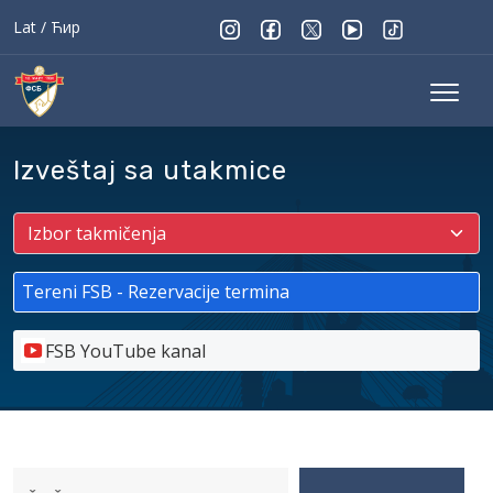
Lat
/
Ћир
Izveštaj sa utakmice
Tereni FSB - Rezervacije termina
FSB YouTube kanal