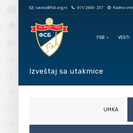
savez@fsb.org.rs
011/ 2658 - 257
Radno vrem
FSB
VESTI
Izveštaj sa utakmice
UMKA