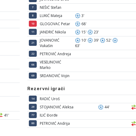
NEŠIĆ Stefan
7
LUKIĆ Mateja
3'
8
GLOGOVAC Petar
68'
10
JANDRIĆ Nikola
15'
23'
11
JOVANOVIĆ
10'
39'
52'
21
Vukašin
63'
PETROVIĆ Andreja
22
VESELINOVIĆ
66
Marko
SRDANOVIĆ Vojin
69
Rezervni igrači
RADIĆ Uroš
14
STOJANOVIĆ Aleksa
44'
29
41'
ILIĆ Đorđe
77
PETROVIĆ Andrija
80