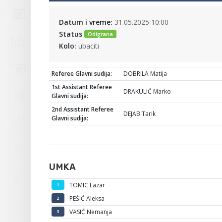
Datum i vreme:
31.05.2025 10:00
Status
Odigrana
Kolo:
ubaciti
Referee Glavni sudija:
DOBRILA Matija
1st Assistant Referee
DRAKULIĆ Marko
Glavni sudija:
2nd Assistant Referee
DEJAB Tarik
Glavni sudija:
UMKA
TOMIC Lazar
1
PEŠIĆ Aleksa
2
VASIĆ Nemanja
3