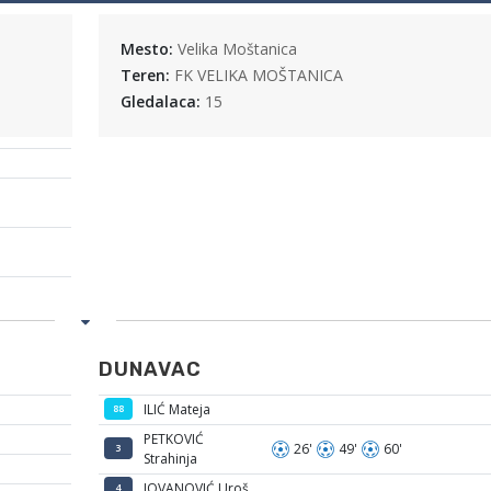
Mesto:
Velika Moštanica
Teren:
FK VELIKA MOŠTANICA
Gledalaca:
15
DUNAVAC
ILIĆ Mateja
88
PETKOVIĆ
26'
49'
60'
3
Strahinja
JOVANOVIĆ Uroš
4