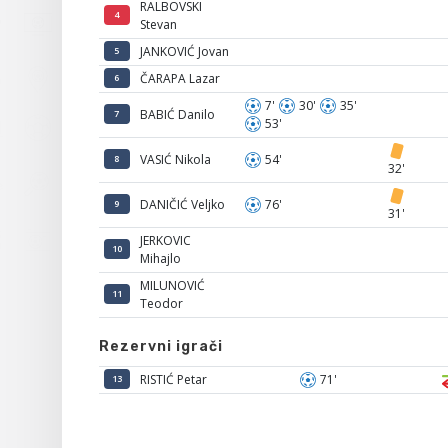
RALBOVSKI
4
Stevan
JANKOVIĆ Jovan
5
ČARAPA Lazar
6
7'
30'
35'
BABIĆ Danilo
7
53'
VASIĆ Nikola
54'
8
32'
DANIČIĆ Veljko
76'
9
31'
JERKOVIC
10
Mihajlo
MILUNOVIĆ
11
Teodor
Rezervni igrači
RISTIĆ Petar
71'
13