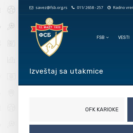
savez@fsb.org.rs
011/ 2658 - 257
Radno vrem
FSB
VESTI
Izveštaj sa utakmice
OFK KARIOKE