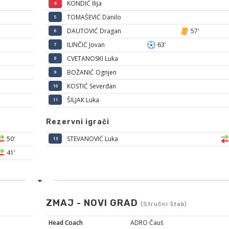
KONDIĆ Ilija
4
TOMAŠEVIĆ Danilo
5
DAUTOVIĆ Dragan
57'
6
ILINČIĆ Jovan
63'
7
CVETANOSKI Luka
8
BOŽANIĆ Ognjen
9
KOSTIĆ Severđan
10
ŠILJAK Luka
11
Rezervni igrači
50'
STEVANOVIĆ Luka
13
41'
ZMAJ - NOVI GRAD
(Stručni štab)
Head Coach
ADRO Čauš