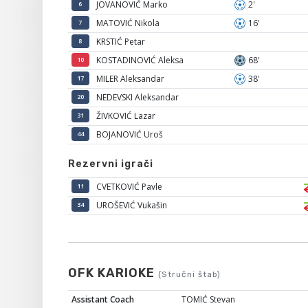
JOVANOVIĆ Marko
2'
6
MATOVIĆ Nikola
16'
7
KRSTIĆ Petar
8
KOSTADINOVIĆ Aleksa
68'
10
MILER Aleksandar
38'
17
NEDEVSKI Aleksandar
20
ŽIVKOVIĆ Lazar
31
BOJANOVIĆ Uroš
44
Rezervni igrači
CVETKOVIĆ Pavle
11
UROŠEVIĆ Vukašin
34
OFK KARIOKE
(Stručni štab)
Assistant Coach
TOMIĆ Stevan