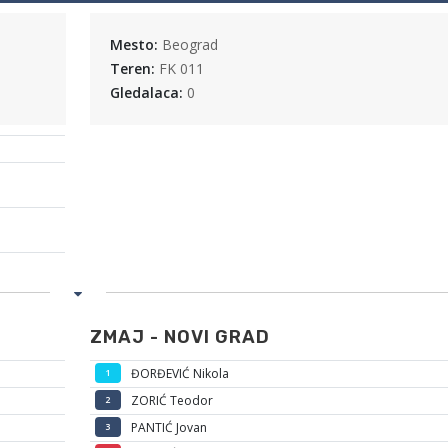
Mesto:
Beograd
Teren:
FK 011
Gledalaca:
0
ZMAJ - NOVI GRAD
ĐORĐEVIĆ Nikola
1
ZORIĆ Teodor
2
PANTIĆ Jovan
3