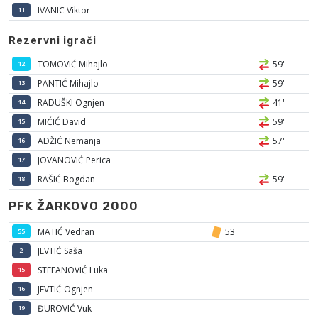
IVANIC Viktor
11
Rezervni igrači
TOMOVIĆ Mihajlo
59'
12
PANTIĆ Mihajlo
59'
13
RADUŠKI Ognjen
41'
14
MIĆIĆ David
59'
15
ADŽIĆ Nemanja
57'
16
JOVANOVIĆ Perica
17
RAŠIĆ Bogdan
59'
18
PFK ŽARKOVO 2000
MATIĆ Vedran
53'
55
JEVTIĆ Saša
2
STEFANOVIĆ Luka
15
JEVTIĆ Ognjen
16
ĐUROVIĆ Vuk
19