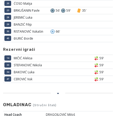
ĆOSO Matija
20
BRKUŠANIN Pavle
56'
59'
35'
23
JEREMIĆ Luka
28
BANZIĆ Filip
29
RISTANOVIĆ Vukašin
66'
30
ĐURIĆ Đorđe
45
Rezervni igrači
MIČIĆ Aleksa
59'
14
STEFANOVIĆ Nikola
59'
33
BAKOVIĆ Luka
59'
34
CEROVIĆ Vuk
59'
47
OMLADINAC
(Stručni štab)
Head Coach
DRAGOJLOVIĆ Miloš