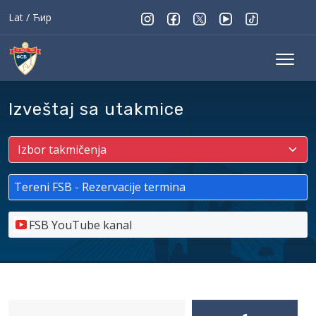
Lat
/
Ћир
Izveštaj sa utakmice
Tereni FSB - Rezervacije termina
FSB YouTube kanal