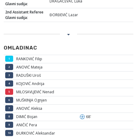
DRAGAČEVAC Luka
Glavni sudija:
2nd Assistant Referee
ĐORĐEVIĆ Lazar
Glavni sudija:
OMLADINAC
RANKOVIĆ Filip
1
ANOVIĆ Mateja
2
RADUŠKI Uroš
3
KOJOVIĆ Andrija
4
MILOSAVLJEVIĆ Nenad
5
MUŠKINJA Ognjen
6
ANOVIĆ Aleksa
7
DIMIĆ Bojan
68'
8
ANIČIĆ Pera
9
ĐURKOVIĆ Aleksandar
10