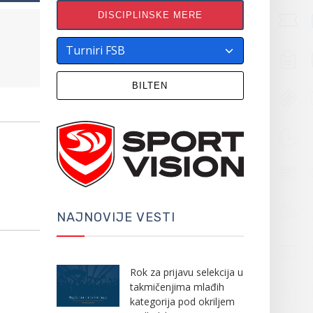
DISCIPLINSKE MERE
BILTEN
NAJNOVIJE VESTI
Rok za prijavu selekcija u
takmičenjima mlađih
kategorija pod okriljem