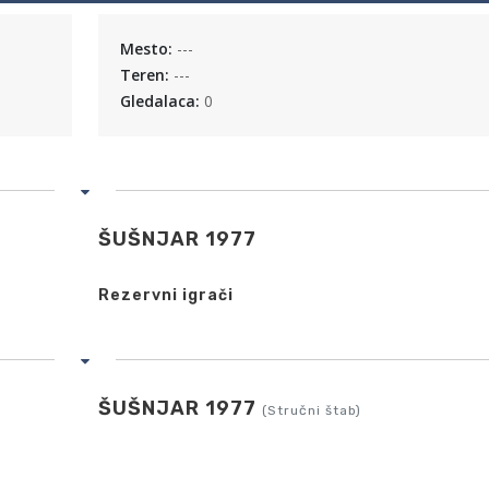
Mesto:
---
Teren:
---
Gledalaca:
0
ŠUŠNJAR 1977
Rezervni igrači
ŠUŠNJAR 1977
(Stručni štab)