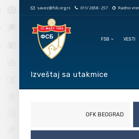
savez@fsb.org.rs
011/ 2658 - 257
Radno vrem
FSB
VESTI
Izveštaj sa utakmice
OFK BEOGRAD