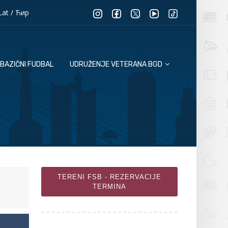
Lat
/
Ћир
BAZIČNI FUDBAL
UDRUŽENJE VETERANA BGD
TERENI FSB - REZERVACIJE
TERMINA