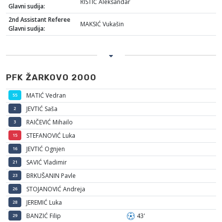
RISTIĆ Aleksandar
Glavni sudija:
2nd Assistant Referee
MAKSIĆ Vukašin
Glavni sudija:
PFK ŽARKOVO 2000
MATIĆ Vedran
55
JEVTIĆ Saša
2
RAIČEVIĆ Mihailo
3
STEFANOVIĆ Luka
15
JEVTIĆ Ognjen
16
SAVIĆ Vladimir
21
BRKUŠANIN Pavle
23
STOJANOVIĆ Andreja
26
JEREMIĆ Luka
28
BANZIĆ Filip
43'
29