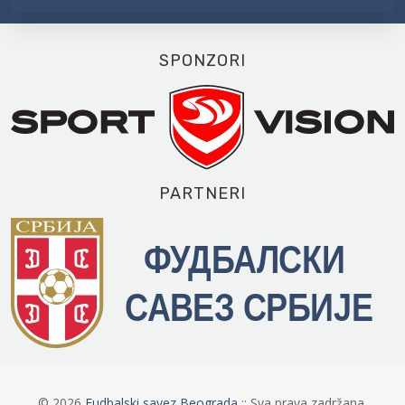
SPONZORI
PARTNERI
©
2026
Fudbalski savez Beograda
:: Sva prava zadržana.