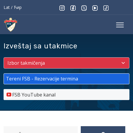
Lat
/
Ћир
Izveštaj sa utakmice
Tereni FSB - Rezervacije termina
FSB YouTube kanal