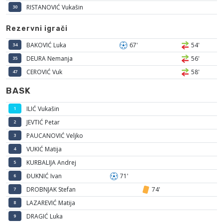
RISTANOVIĆ Vukašin
30
Rezervni igrači
BAKOVIĆ Luka
67'
54'
34
DEURA Nemanja
56'
35
CEROVIĆ Vuk
58'
47
BASK
ILIĆ Vukašin
1
JEVTIĆ Petar
2
PAUCANOVIĆ Veljko
3
VUKIĆ Matija
4
KURBALIJA Andrej
5
ĐUKNIĆ Ivan
71'
6
DROBNJAK Stefan
74'
7
LAZAREVIĆ Matija
8
DRAGIĆ Luka
9