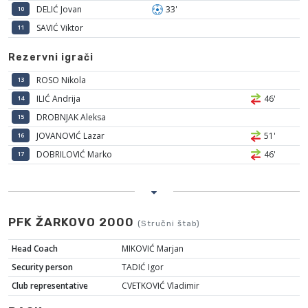
DELIĆ Jovan
33'
10
SAVIĆ Viktor
11
Rezervni igrači
ROSO Nikola
13
ILIĆ Andrija
46'
14
DROBNJAK Aleksa
15
JOVANOVIĆ Lazar
51'
16
DOBRILOVIĆ Marko
46'
17
PFK ŽARKOVO 2000
(Stručni štab)
Head Coach
MIKOVIĆ Marjan
Security person
TADIĆ Igor
Club representative
CVETKOVIĆ Vladimir