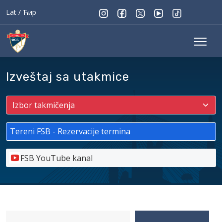
Lat
/
Ћир
Izveštaj sa utakmice
Tereni FSB - Rezervacije termina
FSB YouTube kanal