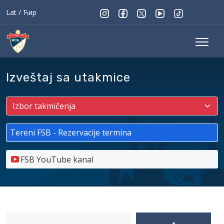
Lat
/
Ћир
Izveštaj sa utakmice
Tereni FSB - Rezervacije termina
FSB YouTube kanal