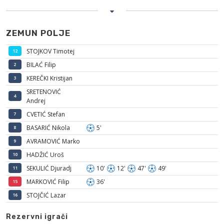
ZEMUN POLJE
STOJKOV Timotej
12
BILAĆ Filip
2
KEREČKI Kristijan
3
SRETENOVIĆ
4
Andrej
CVETIĆ Stefan
7
BASARIĆ Nikola
5'
8
AVRAMOVIĆ Marko
9
HADŽIĆ Uroš
10
SEKULIĆ Djuradj
10'
12'
47'
49'
11
MARKOVIĆ Filip
36'
15
STOJČIĆ Lazar
16
Rezervni igrači