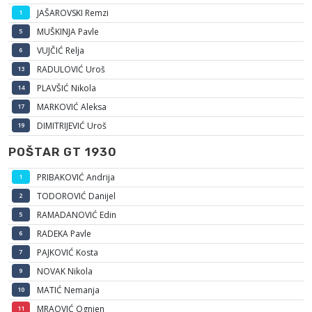
JAŠAROVSKI Remzi
1
MUŠKINJA Pavle
5
VUJČIĆ Relja
6
RADULOVIĆ Uroš
13
PLAVŠIĆ Nikola
14
MARKOVIĆ Aleksa
17
DIMITRIJEVIĆ Uroš
19
POŠTAR GT 1930
PRIBAKOVIĆ Andrija
1
TODOROVIĆ Danijel
2
RAMADANOVIĆ Edin
5
RADEKA Pavle
6
PAJKOVIĆ Kosta
7
NOVAK Nikola
9
MATIĆ Nemanja
10
MRAOVIĆ Ognjen
11