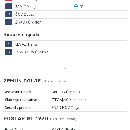
RAMIĆ Mihajlo
65'
15
ČOVIĆ Lazar
18
ŽIVKOVIĆ Viktor
19
Rezervni igrači
ELMAZI Haris
3
OGNJANOVIĆ Marko
14
ZEMUN POLJE
(Stručni štab)
Assistant Coach
GRULOVIĆ Marko
Club representative
STEGNJAIĆ Konstantin
Security person
ŽIVADINOVIĆ Ilija
POŠTAR GT 1930
(Stručni štab)
Head Coach
MAKSIĆ Nikola