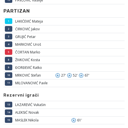
PAVLOVIĆ Vasilije
PARTIZAN
LAKIĆEVIĆ Mateja
1
ĆIRKOVIĆ Jakov
2
GRUJIĆ Petar
3
MARKOVIĆ Uroš
4
ČORTAN Marko
5
ŽIVKOVIĆ Kosta
8
ĐORĐEVIĆ Ratko
9
MRKOVIĆ Stefan
27'
52'
67'
10
MILOVANOVIĆ Pavle
11
Rezervni igrači
LAZAREVIĆ Vukašin
13
ALEKSIĆ Novak
14
MASLEK Nikola
61'
15