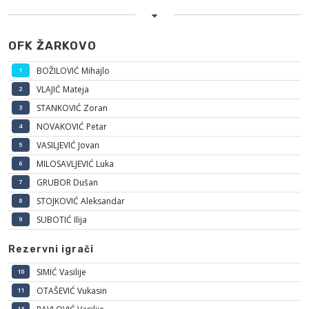
OFK ŽARKOVO
BOŽILOVIĆ Mihajlo
1
VLAJIĆ Mateja
2
STANKOVIĆ Zoran
3
NOVAKOVIĆ Petar
4
VASILJEVIĆ Jovan
5
MILOSAVLJEVIĆ Luka
6
GRUBOR Dušan
7
STOJKOVIĆ Aleksandar
8
SUBOTIĆ Ilija
9
Rezervni igrači
SIMIĆ Vasilije
10
OTAŠEVIĆ Vukasin
11
13