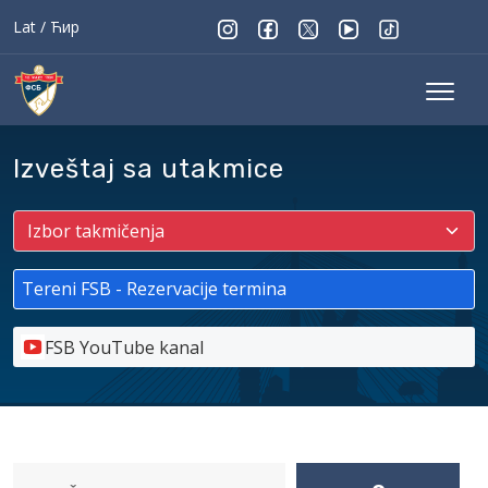
Lat
/
Ћир
Izveštaj sa utakmice
Tereni FSB - Rezervacije termina
FSB YouTube kanal