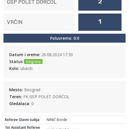
2
GSP POLET DORĆOL
1
VRČIN
Poluvreme: 0:0
Datum i vreme:
26.08.2024 17:30
Status
Odigrana
Kolo:
ubaciti
Mesto:
Beograd
Teren:
FK GSP POLET DORĆOL
Gledalaca:
0
Referee Glavni sudija:
NINIĆ Đorđe
1st Assistant Referee