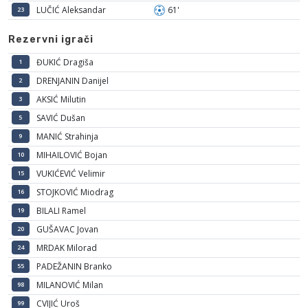
LUČIĆ Aleksandar
61'
23
Rezervni igrači
ĐUKIĆ Dragiša
1
DRENJANIN Danijel
2
AKSIĆ Milutin
3
SAVIĆ Dušan
5
MANIĆ Strahinja
9
MIHAILOVIĆ Bojan
10
VUKIĆEVIĆ Velimir
15
STOJKOVIĆ Miodrag
16
BILALI Ramel
19
GUŠAVAC Jovan
20
MRDAK Milorad
24
PADEŽANIN Branko
55
MILANOVIĆ Milan
98
CVIJIĆ Uroš
99