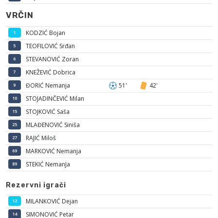
VRČIN
KODZIĆ Bojan
1
TEOFILOVIĆ Srđan
5
STEVANOVIĆ Zoran
6
KNEŽEVIĆ Dobrica
7
ĐORIĆ Nemanja
51'
42'
9
STOJADINČEVIĆ Milan
10
STOJKOVIĆ Saša
15
MLAĐENOVIĆ Siniša
25
RAJIĆ Miloš
27
MARKOVIĆ Nemanja
69
STEKIĆ NemanJa
89
Rezervni igrači
MILANKOVIĆ Dejan
12
SIMONOVIĆ Petar
14