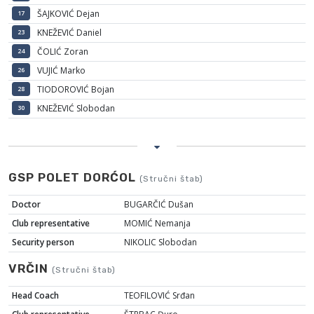
ŠAJKOVIĆ Dejan
17
KNEŽEVIĆ Daniel
23
ČOLIĆ Zoran
24
VUJIĆ Marko
26
TIODOROVIĆ Bojan
28
KNEŽEVIĆ Slobodan
30
GSP POLET DORĆOL
(Stručni štab)
Doctor
BUGARČIĆ Dušan
Club representative
MOMIĆ Nemanja
Security person
NIKOLIC Slobodan
VRČIN
(Stručni štab)
Head Coach
TEOFILOVIĆ Srđan