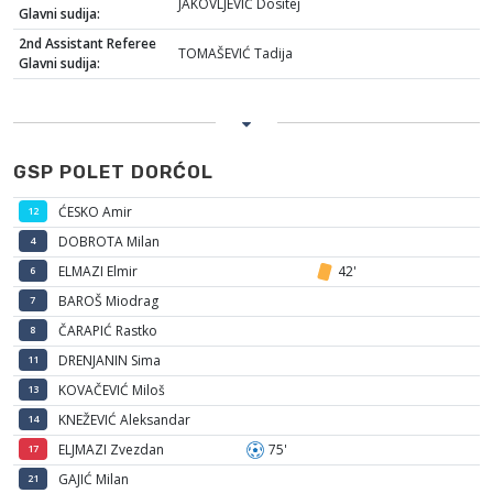
JAKOVLJEVIĆ Dositej
Glavni sudija:
2nd Assistant Referee
TOMAŠEVIĆ Tadija
Glavni sudija:
GSP POLET DORĆOL
ĆESKO Amir
12
DOBROTA Milan
4
ELMAZI Elmir
42'
6
BAROŠ Miodrag
7
ČARAPIĆ Rastko
8
DRENJANIN Sima
11
KOVAČEVIĆ Miloš
13
KNEŽEVIĆ Aleksandar
14
ELJMAZI Zvezdan
75'
17
GAJIĆ Milan
21