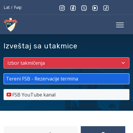
Lat
/
Ћир
Izveštaj sa utakmice
Tereni FSB - Rezervacije termina
FSB YouTube kanal