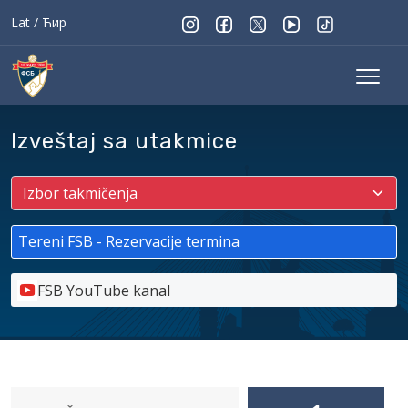
Lat
/
Ћир
Izveštaj sa utakmice
Tereni FSB - Rezervacije termina
FSB YouTube kanal