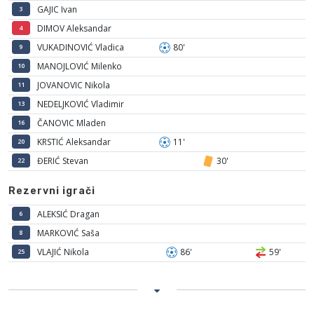
GAJIC Ivan
3
DIMOV Aleksandar
4
VUKADINOVIĆ Vladica
80'
9
MANOJLOVIĆ Milenko
10
JOVANOVIC Nikola
11
NEDELJKOVIĆ Vladimir
13
ČANOVIC Mladen
16
KRSTIĆ Aleksandar
11'
20
ĐERIĆ Stevan
30'
22
Rezervni igrači
ALEKSIĆ Dragan
6
MARKOVIĆ Saša
8
VLAJIĆ Nikola
86'
59'
25