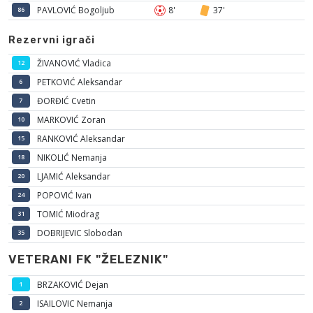
PAVLOVIĆ Bogoljub
8'
37'
86
Rezervni igrači
ŽIVANOVIĆ Vladica
12
PETKOVIĆ Aleksandar
6
ĐORĐIĆ Cvetin
7
MARKOVIĆ Zoran
10
RANKOVIĆ Aleksandar
15
NIKOLIĆ Nemanja
18
LJAMIĆ Aleksandar
20
POPOVIĆ Ivan
24
TOMIĆ Miodrag
31
DOBRIJEVIC Slobodan
35
VETERANI FK "ŽELEZNIK"
BRZAKOVIĆ Dejan
1
ISAILOVIC Nemanja
2