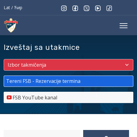
Lat
/
Ћир
Izveštaj sa utakmice
Tereni FSB - Rezervacije termina
FSB YouTube kanal