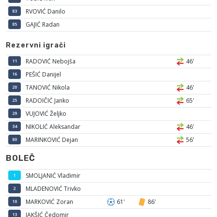
RVOVIĆ Danilo
83
GAJIĆ Radan
85
Rezervni igrači
RADOVIĆ Nebojša
46'
11
PEŠIĆ Danijel
16
TANOVIĆ Nikola
46'
20
RADOIČIĆ Janko
65'
25
VUJOVIĆ Željko
29
NIKOLIĆ Aleksandar
46'
34
MARINKOVIĆ Dejan
56'
80
BOLEČ
SMOLJANIĆ Vladimir
1
MLADENOVIĆ Trivko
2
MARKOVIĆ Zoran
61'
86'
10
JAKŠIĆ Čedomir
13