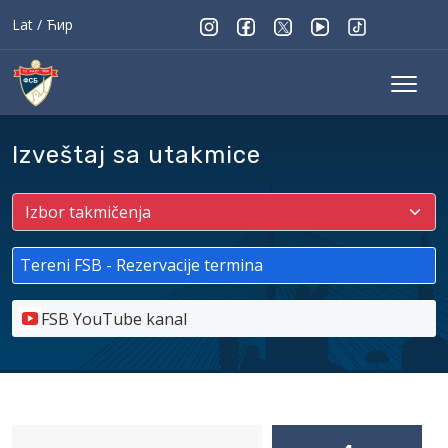
Lat
/
Ћир
Izveštaj sa utakmice
Tereni FSB - Rezervacije termina
FSB YouTube kanal