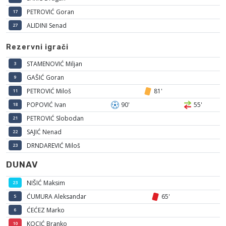
PETROVIĆ Goran
17
ALIDINI Senad
27
Rezervni igrači
STAMENOVIĆ Miljan
3
GAŠIĆ Goran
9
PETROVIĆ Miloš
81'
11
POPOVIĆ Ivan
90'
55'
18
PETROVIĆ Slobodan
21
SAJIĆ Nenad
22
DRNDAREVIĆ Miloš
23
DUNAV
NIŠIĆ Maksim
23
ĆUMURA Aleksandar
65'
5
ĆEĆEZ Marko
6
KOCIĆ Branko
10