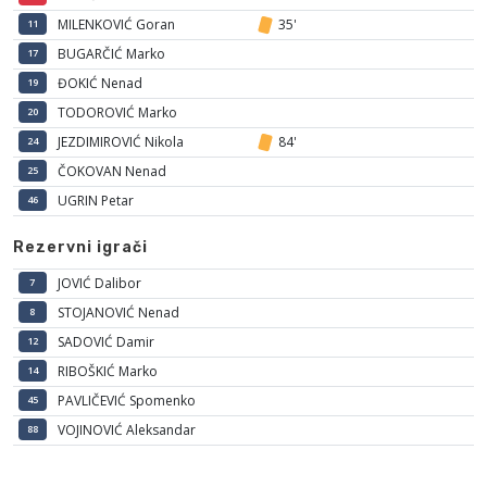
MILENKOVIĆ Goran
35'
11
BUGARČIĆ Marko
17
ĐOKIĆ Nenad
19
TODOROVIĆ Marko
20
JEZDIMIROVIĆ Nikola
84'
24
ČOKOVAN Nenad
25
UGRIN Petar
46
Rezervni igrači
JOVIĆ Dalibor
7
STOJANOVIĆ Nenad
8
SADOVIĆ Damir
12
RIBOŠKIĆ Marko
14
PAVLIČEVIĆ Spomenko
45
VOJINOVIĆ Aleksandar
88