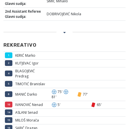
SIMIĆ Mihailo
Glavni sudija:
2nd Assistant Referee
DOBRIVOJEVIĆ Nikola
Glavni sudija:
REKREATIVO
KERIĆ Marko
1
KUTJEVAC Igor
2
BLAGOJEVIĆ
4
Predrag
TIMOTIĆ Branislav
5
75'
MANIĆ Darko
77'
8
81'
IVANOVIĆ Nenad
5'
65'
10
ASLANI Senad
14
MILOŠ Morača
15
SARIĆ Dragan
16