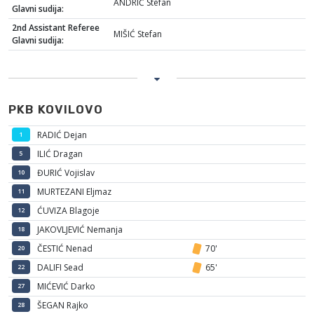
ANDRIĆ Stefan
Glavni sudija:
2nd Assistant Referee
MIŠIĆ Stefan
Glavni sudija:
PKB KOVILOVO
RADIĆ Dejan
1
ILIĆ Dragan
5
ĐURIĆ Vojislav
10
MURTEZANI Eljmaz
11
ĆUVIZA Blagoje
12
JAKOVLJEVIĆ Nemanja
18
ČESTIĆ Nenad
70'
20
DALIFI Sead
65'
22
MIĆEVIĆ Darko
27
ŠEGAN Rajko
28