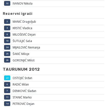
IVANOV Nikola
32
Rezervni igrači
MANIĆ Dragoljub
2
KRSTIĆ Vladica
3
MILOŠEVIĆ Dejan
8
ŠUTULJIĆ Saša
19
MIJAILOVIĆ Nemanja
24
ŠAKIĆ Miloje
25
GORONJIĆ Miloš
26
TAURUNUM 2012
OSTOJIĆ Srđan
23
RADIĆ Milan
6
DENKOVIĆ Slađan
7
STANIĆ Marko
11
PETROVIĆ Dejan
14