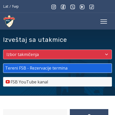
Lat
/
Ћир
Izveštaj sa utakmice
Tereni FSB - Rezervacije termina
FSB YouTube kanal