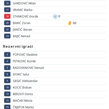
GARDOVIĆ Milan
16
VRANIĆ Marko
17
STANKOVIĆ Đorđe
9'
18
BAKIĆ Zoran
66'
20
JANČIĆ Stevan
22
BAJIĆ Nenad
24
Rezervni igrači
POPOVIĆ Vladimir
3
PETKOVIĆ Đorđe
4
RADOVANOVIĆ Nenad
5
ĐOKIĆ Saša
8
GEGIĆ Aleksandar
9
KOCIĆ Boban
10
BERZATI Denis
12
MAČAR Nikola
13
ČRJEPOK Marko
15