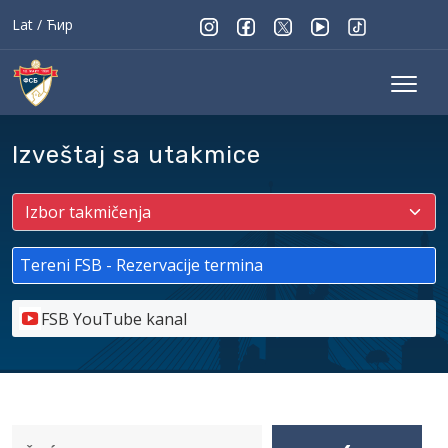
Lat
/
Ћир
Izveštaj sa utakmice
Tereni FSB - Rezervacije termina
FSB YouTube kanal