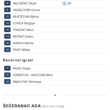
MILOŠEVIĆ Dejan
26'
8
ANGELOVSKI Goran
9
MURTEZANI Eljmaz
11
ĆUVIZA Blagoje
12
STIKOVIĆ Miloš
13
MIĆEVIĆ Darko
14
IVANOV Nikola
32
ŠAKIĆ Miloje
34
Rezervni igrači
RADIĆ Dejan
7
DŽIMŠITOV - AMZOVSKI Elmir
17
MIJAILOVIĆ Nemanja
24
ŠEĆERANAC ADA
(Stručni štab)