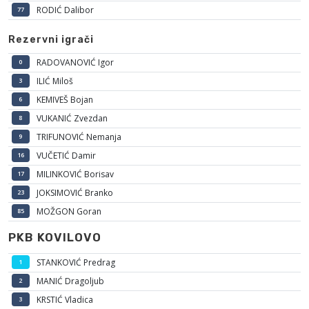
RODIĆ Dalibor
77
Rezervni igrači
RADOVANOVIĆ Igor
0
ILIĆ Miloš
3
KEMIVEŠ Bojan
6
VUKANIĆ Zvezdan
8
TRIFUNOVIĆ Nemanja
9
VUČETIĆ Damir
16
MILINKOVIĆ Borisav
17
JOKSIMOVIĆ Branko
23
MOŽGON Goran
85
PKB KOVILOVO
STANKOVIĆ Predrag
1
MANIĆ Dragoljub
2
KRSTIĆ Vladica
3