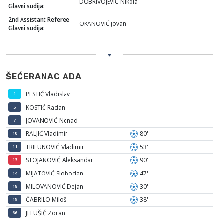
DOBRIVOJEVIĆ Nikola
Glavni sudija:
2nd Assistant Referee
OKANOVIĆ Jovan
Glavni sudija:
ŠEĆERANAC ADA
PESTIĆ Vladislav
1
KOSTIĆ Radan
5
JOVANOVIĆ Nenad
7
RALJIĆ Vladimir
80'
10
TRIFUNOVIĆ Vladimir
53'
11
STOJANOVIĆ Aleksandar
90'
13
MIJATOVIĆ Slobodan
47'
14
MILOVANOVIĆ Dejan
30'
18
ČABRILO Miloš
38'
19
JELUŠIĆ Zoran
66